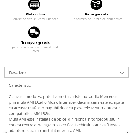
Suzuki
Dopuri anulare clapete admisie
Garnituri galerie admisie BMW
Toyota
Plata online
Retur garantat
direct pe site, cu cardul bancar
în termen de 14 zile calendaristice
Valve PCV
Volkswagen
Kit reparatie faruri
Volvo
Adaptoare auxiliare
Transport gratuit
Produse cu discount de pana la
pentru comenzi mai mari de 550
RON
95%
Eleron Portbagaj
Descriere
Caracteristici:
Cu acest modul va puteti conecta la sistemul audio Mercedes
prin mufa AMI (Audio Music Interface), daca masina este echipata
cu aceasta mufa (Comaptibil doar cu playerele MMI 2G, nu este
compatibil cu MMI 3G).
Mufa AMI este instalata de obicei din fabrica in torpedou sau in
cotiera centrala. Va rugam sa verificati vehiculul care va fi instalat
adaptorul daca are instalat interfata AMI.