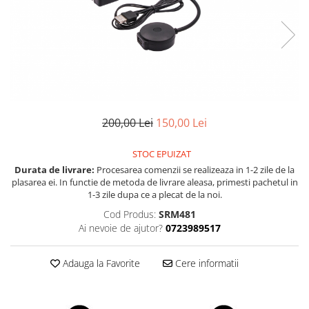
Land Rover
Butoane
Mazda
Display-uri
Manson schimbator viteze
Mercedes-Benz
Alte accesorii
Mini Cooper
Ornamente
Mitshubishi
Antene
Nissan
Piese exterior
200,00 Lei
150,00 Lei
Opel
Accesorii
Peugeot
Senzori parcare dedicati
STOC EPUIZAT
Grile aerisire
Durata de livrare:
Procesarea comenzii se realizeaza in 1-2 zile de la
Porsche
plasarea ei. In functie de metoda de livrare aleasa, primesti pachetul in
Camere mers inapoi
Renault
1-3 zile dupa ce a plecat de la noi.
Capace oglinzi
Saab
Cod Produs:
SRM481
Sticle far
Ai nevoie de ajutor?
0723989517
Seat
Diverse
Skoda
Tuning auto
Adauga la Favorite
Cere informatii
Smart
Kituri reparatie
Subaru
Diverse