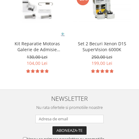
Kit Reparatie Motoras
Set 2 Becuri Xenon D1S
Galerie de Admisie
SuperVision 6000K
Aluminiu pentru
130,00 Lei
250,00 Lei
Volkswagen Skoda Seat
104,00 Lei
199,00 Lei
Audi P2015
NEWSLETTER
Nu rata ofertele si promotiile noastre