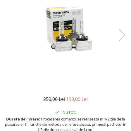
Land Rover
Multimedia
Mazda
Piese interior
Mercedes-Benz
Butoane
Mini Cooper
Display-uri
Mitshubishi
Manson schimbator viteze
Nissan
Alte accesorii
Opel
Ornamente
Antene
Peugeot
Piese exterior
Porsche
Accesorii
Renault
Senzori parcare dedicati
Saab
Grile aerisire
250,00 Lei
199,00 Lei
Seat
Camere video auto
Skoda
Capace oglinzi
IN STOC
Jump Starter Auto
Smart
Durata de livrare:
Procesarea comenzii se realizeaza in 1-2 zile de la
plasarea ei. In functie de metoda de livrare aleasa, primesti pachetul in
Sticle far
Subaru
1-3 zile dupa ce a plecat de la noi.