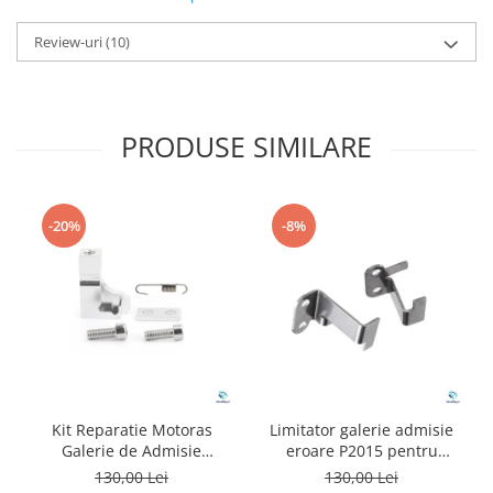
Review-uri
(10)
PRODUSE SIMILARE
-20%
-8%
Kit Reparatie Motoras
Limitator galerie admisie
Galerie de Admisie
eroare P2015 pentru
Aluminiu pentru
Volkswagen Audi
130,00 Lei
130,00 Lei
Volkswagen Skoda Seat