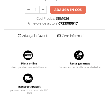
Diverse
Suzuki
Tuning auto
ADAUGA IN COS
Toyota
Kituri reparatie
Cod Produs:
SRM026
Volkswagen
Ai nevoie de ajutor?
0723989517
Diverse
Volvo
Dopuri anulare clapete admisie
Adauga la Favorite
Cere informatii
Garnituri galerie admisie BMW
Valve PCV
Kit reparatie faruri
Adaptoare auxiliare
Produse cu discount de pana la
Plata online
Retur garantat
direct pe site, cu cardul bancar
în termen de 14 zile calendaristice
95%
Eleron Portbagaj
Transport gratuit
pentru comenzi mai mari de 550
RON