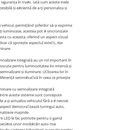
a siguranța în tra#c. Iată cum aceste inele
sibilă și e#cientă de a-ți personaliza și
 vehicul, permițând șoferilor să-și exprime
tăți luminoase, acestea pot # sincronizate
asta cu aceasta, oferind un aspect vizual
 doar că sporește aspectul estec, dar
uminare.
mnalizare integrată au un rol important în
unoscute pentru luminozitatea lor intensă și
emnalizare și iluminare. Ulizarea lor în
 diferență semni#cavă în ceea ce privește
uminare cu semnalizare integrată
intre aceste sisteme sunt concepute
de a-și actualiza vehiculul fără a # nevoie
t aspect democrazează tuningul auto,
alizeze mașinile.
are LED le fac potrivite pentru o gamă
 speci#ce unor modi#cări auto mai
to de a integra tehnologii avansate pentru