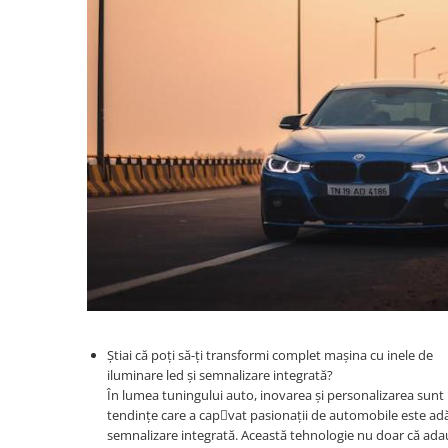
Land Rover
Butoane
Mazda
Display-uri
Manson schimbator viteze
Mercedes-Benz
Alte accesorii
Mini Cooper
Ornamente
Mitshubishi
Antene
Nissan
Piese exterior
Opel
Accesorii
Peugeot
Senzori parcare dedicati
Grile aerisire
Porsche
Camere mers inapoi
Renault
Capace oglinzi
Saab
Sticle far
Seat
Diverse
Ştiai că poți să-ți transformi complet mașina cu inele de
Skoda
iluminare led și semnalizare integrată?
Tuning auto
În lumea tuningului auto, inovarea și personalizarea sunt l
Smart
Kituri reparatie
tendințe care a capvat pasionații de automobile este ad
Subaru
semnalizare integrată. Această tehnologie nu doar că ada
Diverse