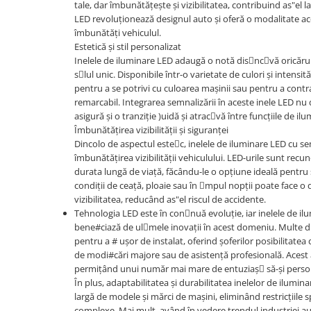
tale, dar îmbunătățește și vizibilitatea, contribuind as"el l
Suzuki
Dopuri anulare clapete admisie
LED revoluționează designul auto și oferă o modalitate acce
Garnituri galerie admisie BMW
îmbunătăți vehiculul.
Toyota
Estetică și stil personalizat
Valve PCV
Volkswagen
Inelele de iluminare LED adaugă o notă disncvă oricărui
Kit reparatie faruri
slul unic. Disponibile într-o varietate de culori și intensi
Volvo
Adaptoare auxiliare
pentru a se potrivi cu culoarea mașinii sau pentru a contr
remarcabil. Integrarea semnalizării în aceste inele LED nu
Produse cu discount de pana la
asigură și o tranziție )uidă și atracvă între funcțiile de il
95%
Îmbunătățirea vizibilității și siguranței
Eleron Portbagaj
Dincolo de aspectul estec, inelele de iluminare LED cu se
îmbunătățirea vizibilității vehiculului. LED-urile sunt rec
durata lungă de viață, făcându-le o opțiune ideală pentru s
condiții de ceață, ploaie sau în mpul nopții poate face o
vizibilitatea, reducând as"el riscul de accidente.
Tehnologia LED este în connuă evoluție, iar inelele de il
bene#ciază de ulmele inovații în acest domeniu. Multe d
pentru a # ușor de instalat, oferind șoferilor posibilitatea 
de modi#cări majore sau de asistență profesională. Aces
permițând unui număr mai mare de entuziaș să-și person
În plus, adaptabilitatea și durabilitatea inelelor de ilumin
largă de modele și mărci de mașini, eliminând restricțiile
complexe. Mai mult, având în vedere trendul industriei au