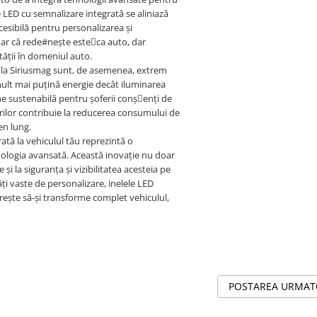
 LED cu semnalizare integrată se aliniază
cesibilă pentru personalizarea și
oar că rede#nește esteca auto, dar
tății în domeniul auto.
de la Siriusmag sunt, de asemenea, extrem
lt mai puțină energie decât iluminarea
ne sustenabilă pentru șoferii conșenți de
rilor contribuie la reducerea consumului de
en lung.
tă la vehiculul tău reprezintă o
ologia avansată. Această inovație nu doar
și la siguranța și vizibilitatea acesteia pe
ți vaste de personalizare, inelele LED
orește să-și transforme complet vehiculul,
POSTAREA URMA