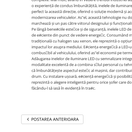
o experiență de condus îmbunătățită, inelele de iluminare
perfect la această direcție, oferind o soluție modernă și ac
modernizarea vehiculelor. As"el, această tehnologie nu d
marchează și un pas către viitorul designului și funcționali
Pe lângă bene#ciile estece și de siguranță, inelele LED 
de e#ciente din punct de vedere energec. Consumând mu
tradițională cu halogen sau xenon, ele reprezintă o opțiu
impactul lor asupra mediului. E#ciența energecă a LED-u
combusbil al vehiculului, oferind as"el economii pe term
Adăugarea inelelor de iluminare LED cu semnalizare integra
modalitate excelentă de a combina slul personal cu tehn
că îmbunătățește aspectul estec al mașinii, dar contribuie 
drum. Cu instalare ușoară, e#ciență energecă și posibilită
reprezintă o alegere inteligentă pentru orice șofer care d
făcându-l să iasă în evidență în tra#c.
POSTAREA ANTERIOARA