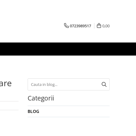
0723989517
0,00
nare
Categorii
BLOG