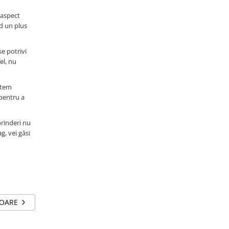
 aspect
nd un plus
se potrivi
el, nu
ntem
pentru a
prinderi nu
g, vei găsi
TOARE