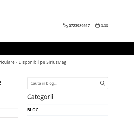
0723989517
0,00
iculare - Disponibil pe SiriusMag!
e
Categorii
BLOG