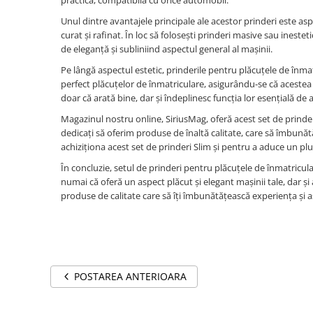
practică, compatibilă cu orice automobil.
Suzuki
Dopuri anulare clapete admisie
Unul dintre avantajele principale ale acestor prinderi este asp
Garnituri galerie admisie BMW
Toyota
curat și rafinat. În loc să folosești prinderi masive sau ineste
de eleganță și subliniind aspectul general al mașinii.
Valve PCV
Volkswagen
Kit reparatie faruri
Pe lângă aspectul estetic, prinderile pentru plăcuțele de înmatr
Volvo
perfect plăcuțelor de înmatriculare, asigurându-se că acestea ră
Adaptoare auxiliare
doar că arată bine, dar și îndeplinesc funcția lor esențială de
Produse cu discount de pana la
Magazinul nostru online, SiriusMag, oferă acest set de prinder
95%
dedicați să oferim produse de înaltă calitate, care să îmbunătă
Eleron Portbagaj
achiziționa acest set de prinderi Slim și pentru a aduce un plu
În concluzie, setul de prinderi pentru plăcuțele de înmatricu
numai că oferă un aspect plăcut și elegant mașinii tale, dar și 
produse de calitate care să îți îmbunătățească experiența și 
POSTAREA ANTERIOARA