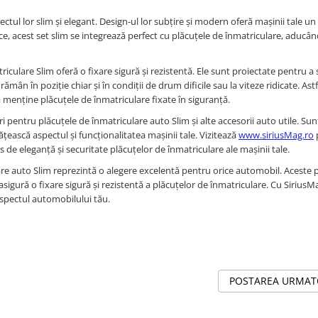
ectul lor slim și elegant. Design-ul lor subțire și modern oferă mașinii tale un
tice, acest set slim se integrează perfect cu plăcuțele de înmatriculare, aducâ
iculare Slim oferă o fixare sigură și rezistentă. Ele sunt proiectate pentru a 
mân în poziție chiar și în condiții de drum dificile sau la viteze ridicate. Astf
 a menține plăcuțele de înmatriculare fixate în siguranță.
i pentru plăcuțele de înmatriculare auto Slim și alte accesorii auto utile. Su
țească aspectul și funcționalitatea mașinii tale. Vizitează
www.siriusMag.ro
s de eleganță și securitate plăcuțelor de înmatriculare ale mașinii tale.
lare auto Slim reprezintă o alegere excelentă pentru orice automobil. Aceste 
asigură o fixare sigură și rezistentă a plăcuțelor de înmatriculare. Cu SiriusMa
aspectul automobilului tău.
POSTAREA URMA