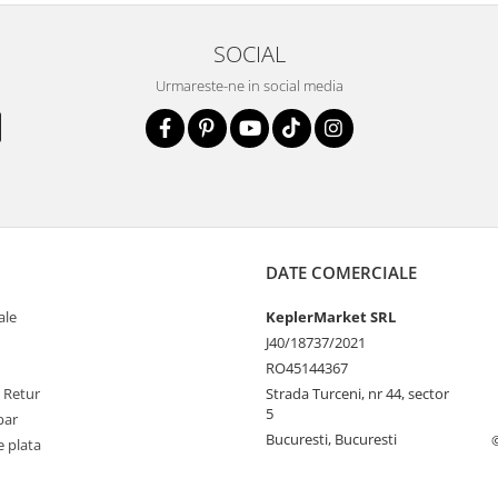
SOCIAL
Urmareste-ne in social media
DATE COMERCIALE
ale
KeplerMarket SRL
J40/18737/2021
RO45144367
e Retur
Strada Turceni, nr 44, sector
5
par
Bucuresti, Bucuresti
 plata