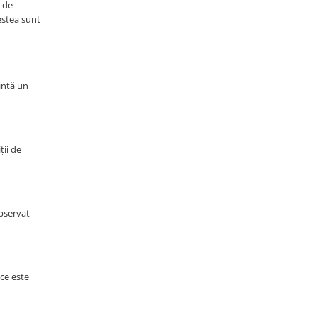
e de
estea sunt
intă un
ții de
observat
 ce este