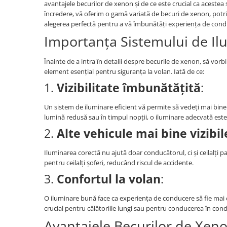
avantajele becurilor de xenon și de ce este crucial ca acestea
încredere, vă oferim o gamă variată de becuri de xenon, potr
alegerea perfectă pentru a vă îmbunătăți experiența de cond
Importanța Sistemului de Il
Înainte de a intra în detalii despre becurile de xenon, să vor
element esențial pentru siguranța la volan. Iată de ce:
1.
Vizibilitate îmbunătățită
:
Un sistem de iluminare eficient vă permite să vedeți mai bine d
lumină redusă sau în timpul nopții, o iluminare adecvată este
2.
Alte vehicule mai bine vizibil
Iluminarea corectă nu ajută doar conducătorul, ci și ceilalți pa
pentru ceilalți șoferi, reducând riscul de accidente.
3.
Confortul la volan
:
O iluminare bună face ca experiența de conducere să fie mai co
crucial pentru călătoriile lungi sau pentru conducerea în condiți
Avantajele Becurilor de Xen