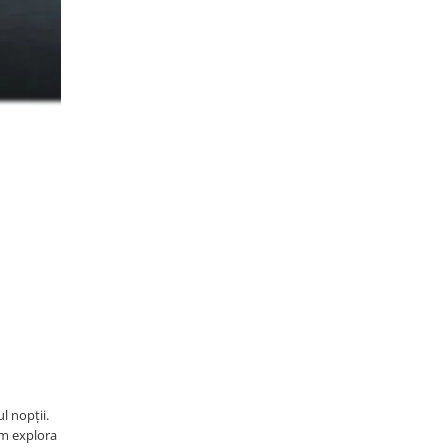
l nopții.
om explora