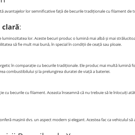
ă avantajelor lor semnificative față de becurile tradiționale cu filament de 
 clară
:
 luminozitatea lor. Aceste becuri produc o lumină mai albă și mai strălucitoa
litatea să fie mult mai bună, în special în condiții de ceață sau ploaie.
getic în comparație cu becurile tradiționale. Ele produc mai multă lumină f
ea combustibilului și la prelungirea duratei de viață a bateriei.
e cu becurile cu filament. Aceasta înseamnă că nu trebuie să le înlocuiți atâ
conferă mașinii dvs. un aspect modern și elegant. Acestea fac ca vehiculul să 