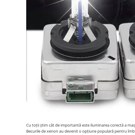
Suzuki
Dopuri anulare clapete admisie
Garnituri galerie admisie BMW
Toyota
Valve PCV
Volkswagen
Kit reparatie faruri
Volvo
Adaptoare auxiliare
Produse cu discount de pana la
95%
Eleron Portbagaj
Cu toții știm cât de importantă este iluminarea corectă a maș
Becurile de xenon au devenit o opțiune populară pentru îmbun