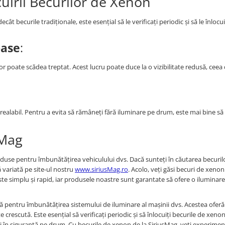
cuirii Becurilor de Xenon
t becurile tradiționale, este esențial să le verificați periodic și să le înlocui
oase
:
 poate scădea treptat. Acest lucru poate duce la o vizibilitate redusă, ceea 
realabil. Pentru a evita să rămâneți fără iluminare pe drum, este mai bine să l
sMag
duse pentru îmbunătățirea vehiculului dvs. Dacă sunteți în căutarea becuril
 variată pe site-ul nostru
www.siriusMag.ro
. Acolo, veți găsi becuri de xenon
e simplu și rapid, iar produsele noastre sunt garantate să ofere o iluminar
ă pentru îmbunătățirea sistemului de iluminare al mașinii dvs. Acestea ofer
 crescută. Este esențial să verificați periodic și să înlocuiți becurile de xeno
ți în siguranță pe drum. Cu becurile de xenon de la SiriusMag, veți experimen