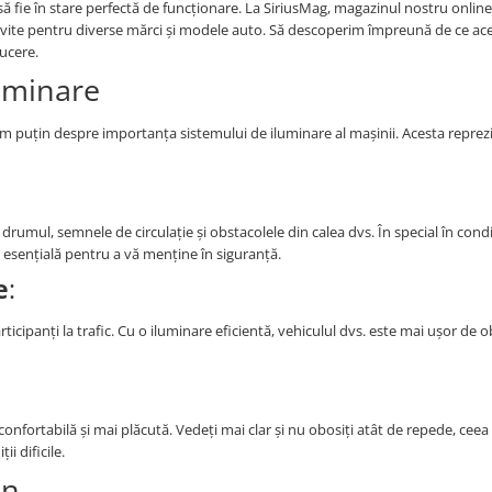
 să fie în stare perfectă de funcționare. La SiriusMag, magazinul nostru onlin
ivite pentru diverse mărci și modele auto. Să descoperim împreună de ce ac
ucere.
uminare
bim puțin despre importanța sistemului de iluminare al mașinii. Acesta reprez
rumul, semnele de circulație și obstacolele din calea dvs. În special în condi
 esențială pentru a vă menține în siguranță.
e
:
rticipanți la trafic. Cu o iluminare eficientă, vehiculul dvs. este mai ușor de 
nfortabilă și mai plăcută. Vedeți mai clar și nu obosiți atât de repede, ceea
i dificile.
on