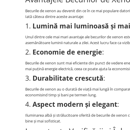
Becurile de xenon au devenit din ce în ce mai populare datorit
Iată câteva dintre aceste avantaje:
1.
Lumină mai luminoasă și mai
Unul dintre cele mai mari avantaje ale becurilor de xenon este
asemănătoare luminii naturale a zilei. Acest lucru face ca vizibi
2.
Economie de energie
:
Becurile de xenon sunt mai eficiente din punct de vedere ener
mai puțină energie electrică, ceea ce poate ajuta la economisir
3.
Durabilitate crescută
:
Becurile de xenon au o durată de viață mai lungă în comparați
economisind timp și bani pe termen lung.
4.
Aspect modern și elegant
:
Iluminarea albă și strălucitoare oferită de becurile de xenon 
bine și mai sofisticat.