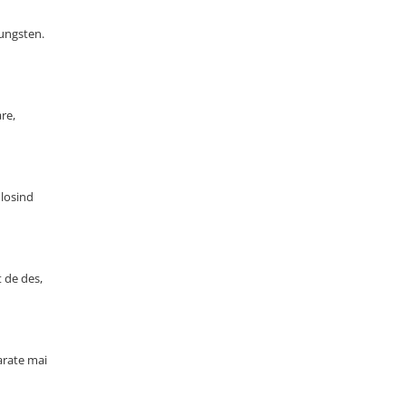
tungsten.
re,
olosind
t de des,
arate mai