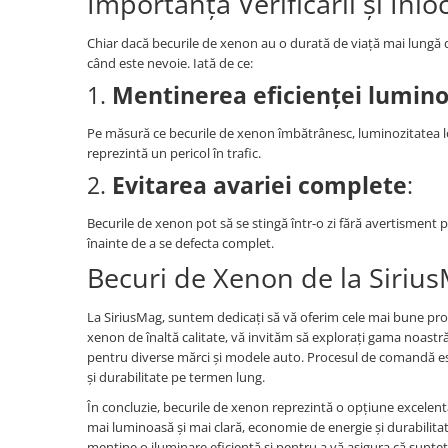
Importanța Verificării și Înlo
Chiar dacă becurile de xenon au o durată de viață mai lungă decâ
când este nevoie. Iată de ce:
1.
Mentinerea eficienței lumin
Pe măsură ce becurile de xenon îmbătrânesc, luminozitatea lor
reprezintă un pericol în trafic.
2.
Evitarea avariei complete
:
Becurile de xenon pot să se stingă într-o zi fără avertisment p
înainte de a se defecta complet.
Becuri de Xenon de la Siriu
La SiriusMag, suntem dedicați să vă oferim cele mai bune pro
xenon de înaltă calitate, vă invităm să explorați gama noastră
pentru diverse mărci și modele auto. Procesul de comandă est
și durabilitate pe termen lung.
În concluzie, becurile de xenon reprezintă o opțiune excelent
mai luminoasă și mai clară, economie de energie și durabilitate
menține o iluminare eficientă și pentru a vă asigura că sunte