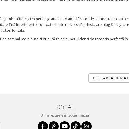
 să îți îmbunătățești experiența audio, un amplificator de semnal radio auto e
dare fără interferențe, compatibilitate universală și instalare plug & play, ace
lătoriilor tale.
r de semnal radio auto și bucură-te de sunetul clar și de recepția perfectă în
POSTAREA URMA
SOCIAL
Urmareste-ne in social media