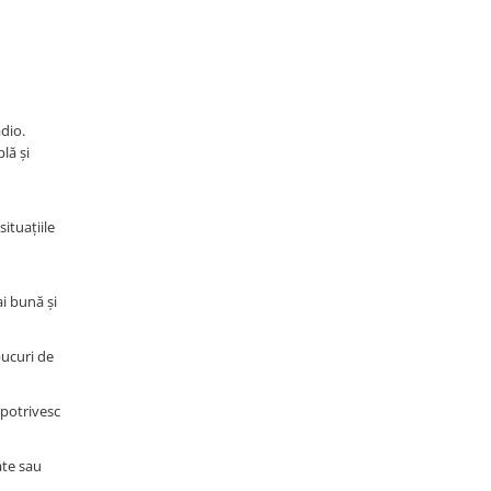
adio.
lă și
ituațiile
i bună și
bucuri de
 potrivesc
ate sau