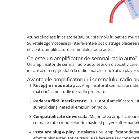
Suzuki
Dopuri anulare clapete admisie
Garnituri galerie admisie BMW
Toyota
Valve PCV
Volkswagen
Kit reparatie faruri
Volvo
Atunci când ești în călătorie sau pur și simplu îți petreci mult
Adaptoare auxiliare
Sunetele zgomotoase și interferențele pot distruge plăcerea ascul
Produse cu discount de pana la
eficientă: amplificatorul semnalului radio auto.
95%
Ce este un amplificator de semnal radio auto?
Eleron Portbagaj
Un amplificator de semnal radio auto este un dispozitiv care î
în care ai o recepție slabă la radio, mai ales dacă ai un play
Avantajele amplificatorului semnalului radio au
Recepție îmbunătățită:
Amplificatorul semnalului radio
mai clară la posturile de radio preferate.
Redarea fără interferențe:
Cu ajutorul amplificatorului
sunetul clar și neted al emisiunilor radio.
Compatibilitate universală:
Majoritatea amplificatoarel
cu majoritatea modelelor de mașini și playere aftermarket
Instalare plug & play:
Instalarea unui amplificator de se
efort suplimentar. Tot ce trebuie să faci este să-l conectez