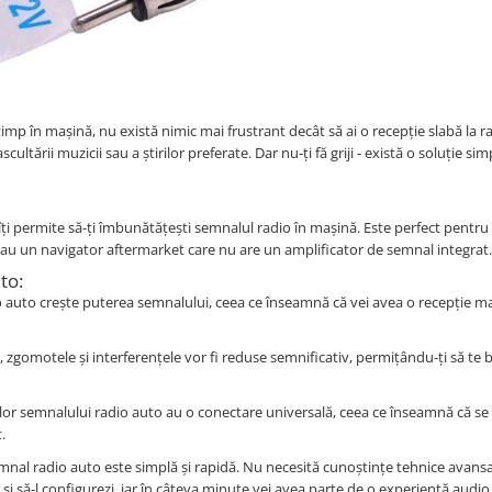
 timp în mașină, nu există nimic mai frustrant decât să ai o recepție slabă la r
tării muzicii sau a știrilor preferate. Dar nu-ți fă griji - există o soluție simp
ți permite să-ți îmbunătățești semnalul radio în mașină. Este perfect pentru s
er sau un navigator aftermarket care nu are un amplificator de semnal integrat.
to:
 auto crește puterea semnalului, ceea ce înseamnă că vei avea o recepție ma
, zgomotele și interferențele vor fi reduse semnificativ, permițându-ți să te 
or semnalului radio auto au o conectare universală, ceea ce înseamnă că se
.
mnal radio auto este simplă și rapidă. Nu necesită cunoștințe tehnice avans
i și să-l configurezi, iar în câteva minute vei avea parte de o experiență audio