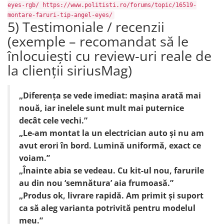
eyes-rgb/ https://www.politisti.ro/forums/topic/16519-
montare-faruri-tip-angel-eyes/
5) Testimoniale / recenzii
(exemple – recomandat să le
înlocuiești cu review-uri reale de
la clienții siriusMag)
„Diferența se vede imediat: mașina arată mai
nouă, iar inelele sunt mult mai puternice
decât cele vechi.”
„Le-am montat la un electrician auto și nu am
avut erori în bord. Lumină uniformă, exact ce
voiam.”
„Înainte abia se vedeau. Cu kit-ul nou, farurile
au din nou ‘semnătura’ aia frumoasă.”
„Produs ok, livrare rapidă. Am primit și suport
ca să aleg varianta potrivită pentru modelul
meu.”