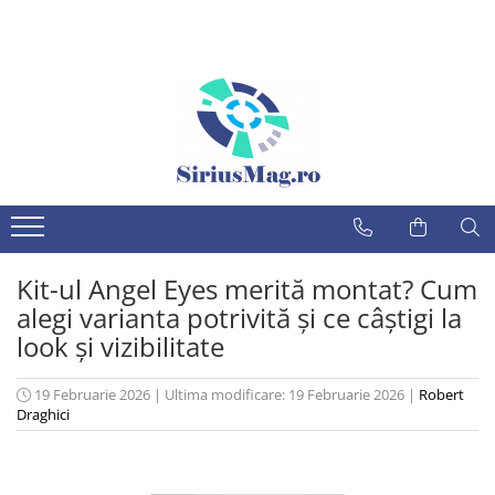
MARCI AUTO
MAGAZIN
Audi
Iluminare
Alfa Romeo
Angel eyes BMW
Lumini ambientale
BMW
Semnalizatoare led
Citroen
Proiectoare LED
Dacia
Balast xenon & Module faruri
Kit-ul Angel Eyes merită montat? Cum
Fiat
Lampi perimetru
alegi varianta potrivită și ce câștigi la
Ford
Alte accesorii led
look și vizibilitate
Xenon auto
Honda
Becuri faza scurta/faza lunga
Hyundai
19 Februarie 2026
|
Ultima modificare: 19 Februarie 2026
|
Robert
Lampi iluminare numar
Draghici
Jaguar
Inmatriculare cu led
Jeep
Lampi Spate Camion si Remorca
Lupe Faruri Auto