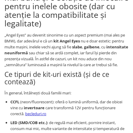
Diverse
pentru inelele obosite (dar cu
Suzuki
Tuning auto
atenție la compatibilitate și
Toyota
Kituri reparatie
legalitate)
Volkswagen
Diverse
Volvo
„Angel Eyes” au devenit sinonime cu un aspect premium (mai ales pe
Dopuri anulare clapete admisie
BMW), dar adevărul e că un
kit Angel Eyes
nu e doar estetic: pentru
Garnituri galerie admisie BMW
multe mașini, inelele vechi ajung să fie
slabe
,
galbene
, cu
intensitate
Valve PCV
neuniformă
sau chiar să se ardă complet, iar farul își pierde din
prezența vizuală. În astfel de cazuri, un kit nou aduce din nou
Kit reparatie faruri
„semnătura” luminoasă a mașinii la nivelul la care ar trebui să fie.
Adaptoare auxiliare
Ce tipuri de kit-uri există (și de ce
Produse cu discount de pana la
contează)
95%
Eleron Portbagaj
În general, întâlnești două familii mari:
CCFL
(neon/fluorescent): oferă o lumină uniformă, dar de obicei
vine cu
invertoare
care transformă 12V pentru funcționare
corectă.
becleduri.ro
LED (SMD/COB etc.)
: de regulă mai eficient, pornire instant,
consum mai mic, multe variante de intensitate și temperatură de