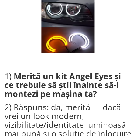
Land Rover
Multimedia
Mazda
Piese interior
Mercedes-Benz
Butoane
Mini Cooper
Display-uri
Mitshubishi
Manson schimbator viteze
Nissan
Alte accesorii
Opel
Ornamente
Antene
Peugeot
Piese exterior
1)
Merită un kit Angel Eyes și
Porsche
ce trebuie să știi înainte să-l
Accesorii
Renault
Senzori parcare dedicati
montezi pe mașina ta?
Saab
Grile aerisire
Seat
2) Răspuns: da, merită — dacă
Camere video auto
Skoda
vrei un look modern,
Capace oglinzi
Jump Starter Auto
vizibilitate/identitate luminoasă
Smart
Sticle far
mai bună și o soluție de înlocuire
Subaru