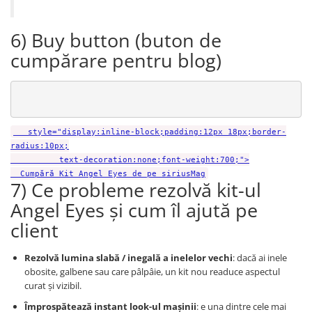
6) Buy button (buton de
cumpărare pentru blog)
style="display:inline-block;padding:12px 18px;border-
radius:10px;
text-decoration:none;font-weight:700;">
Cumpără Kit Angel Eyes de pe siriusMag
7) Ce probleme rezolvă kit-ul
Angel Eyes și cum îl ajută pe
client
Rezolvă lumina slabă / inegală a inelelor vechi
: dacă ai inele
obosite, galbene sau care pâlpâie, un kit nou readuce aspectul
curat și vizibil.
Împrospătează instant look-ul mașinii
: e una dintre cele mai