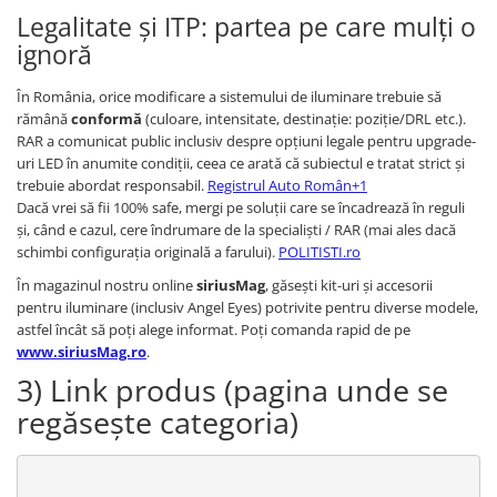
Legalitate și ITP: partea pe care mulți o
ignoră
În România, orice modificare a sistemului de iluminare trebuie să
rămână
conformă
(culoare, intensitate, destinație: poziție/DRL etc.).
RAR a comunicat public inclusiv despre opțiuni legale pentru upgrade-
uri LED în anumite condiții, ceea ce arată că subiectul e tratat strict și
trebuie abordat responsabil.
Registrul Auto Român+1
Dacă vrei să fii 100% safe, mergi pe soluții care se încadrează în reguli
și, când e cazul, cere îndrumare de la specialiști / RAR (mai ales dacă
schimbi configurația originală a farului).
POLITISTI.ro
În magazinul nostru online
siriusMag
, găsești kit-uri și accesorii
pentru iluminare (inclusiv Angel Eyes) potrivite pentru diverse modele,
astfel încât să poți alege informat. Poți comanda rapid de pe
www.siriusMag.ro
.
3) Link produs (pagina unde se
regăsește categoria)