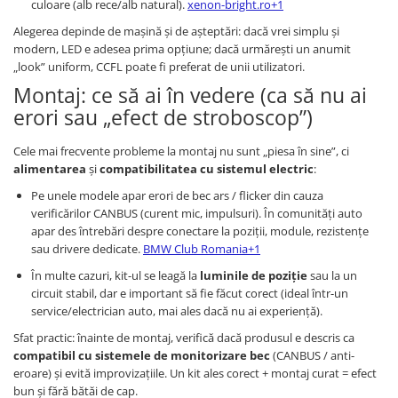
culoare (alb rece/alb natural).
xenon-bright.ro+1
Alegerea depinde de mașină și de așteptări: dacă vrei simplu și
modern, LED e adesea prima opțiune; dacă urmărești un anumit
„look” uniform, CCFL poate fi preferat de unii utilizatori.
Montaj: ce să ai în vedere (ca să nu ai
erori sau „efect de stroboscop”)
Cele mai frecvente probleme la montaj nu sunt „piesa în sine”, ci
alimentarea
și
compatibilitatea cu sistemul electric
:
Pe unele modele apar erori de bec ars / flicker din cauza
verificărilor CANBUS (curent mic, impulsuri). În comunități auto
apar des întrebări despre conectare la poziții, module, rezistențe
sau drivere dedicate.
BMW Club Romania+1
În multe cazuri, kit-ul se leagă la
luminile de poziție
sau la un
circuit stabil, dar e important să fie făcut corect (ideal într-un
service/electrician auto, mai ales dacă nu ai experiență).
Sfat practic: înainte de montaj, verifică dacă produsul e descris ca
compatibil cu sistemele de monitorizare bec
(CANBUS / anti-
eroare) și evită improvizațiile. Un kit ales corect + montaj curat = efect
bun și fără bătăi de cap.