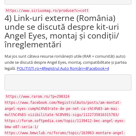
https://www.siriusmag.ro/produse?c=cott
4) Link-uri externe (România)
unde se discută despre kit-uri
Angel Eyes, montaj și condiții/
înreglementări
Mai jos sunt câteva resurse românești utile (RAR + comunități auto)
unde se discută despre Angel Eyes, montaj, compatibilitate și partea
legală.
POLITISTI.ro+4Registrul Auto Român+4Facebook+4
https://www.rarom.ro/?p=298324
https://www.facebook.com/RegistrulAuto/posts/am-montat-
angel-eyes-cump%C4%83rate-de-pe-net-ca-s%C4%83-am-mai-
mult%C4%83-vizibilitate-%C8%99i-sigu/1122735816315783/
https://forum.softpedia.com/topic/1139412-bec-angel-eyes-
bmw-e87-seria-1/
https://www.bmwclub.ro/forums/topic/163963-montare-angel-