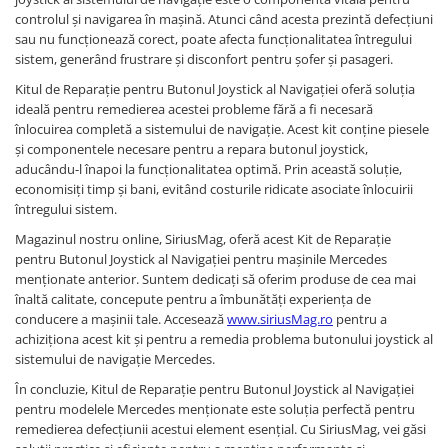
Suzuki
controlul și navigarea în mașină. Atunci când acesta prezintă defecțiuni
Dopuri anulare clapete admisie
sau nu funcționează corect, poate afecta funcționalitatea întregului
Garnituri galerie admisie BMW
Toyota
sistem, generând frustrare și disconfort pentru șofer și pasageri.
Valve PCV
Volkswagen
Kitul de Reparație pentru Butonul Joystick al Navigației oferă soluția
Kit reparatie faruri
ideală pentru remedierea acestei probleme fără a fi necesară
Volvo
Adaptoare auxiliare
înlocuirea completă a sistemului de navigație. Acest kit conține piesele
și componentele necesare pentru a repara butonul joystick,
Produse cu discount de pana la
aducându-l înapoi la funcționalitatea optimă. Prin această soluție,
95%
economisiți timp și bani, evitând costurile ridicate asociate înlocuirii
Eleron Portbagaj
întregului sistem.
Magazinul nostru online, SiriusMag, oferă acest Kit de Reparație
pentru Butonul Joystick al Navigației pentru mașinile Mercedes
menționate anterior. Suntem dedicați să oferim produse de cea mai
înaltă calitate, concepute pentru a îmbunătăți experiența de
conducere a mașinii tale. Accesează
www.siriusMag.ro
pentru a
achiziționa acest kit și pentru a remedia problema butonului joystick al
sistemului de navigație Mercedes.
În concluzie, Kitul de Reparație pentru Butonul Joystick al Navigației
pentru modelele Mercedes menționate este soluția perfectă pentru
remedierea defecțiunii acestui element esențial. Cu SiriusMag, vei găsi