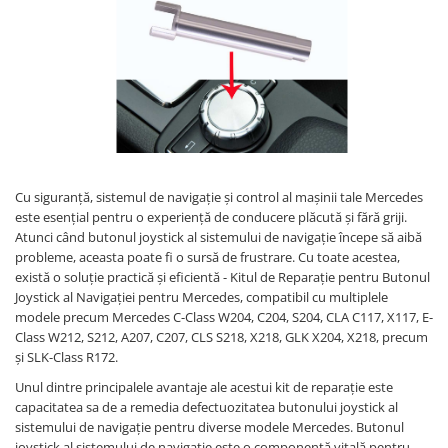
Land Rover
Butoane
Mazda
Display-uri
Manson schimbator viteze
Mercedes-Benz
Alte accesorii
Mini Cooper
Ornamente
Mitshubishi
Antene
Nissan
Piese exterior
Opel
Accesorii
Cu siguranță, sistemul de navigație și control al mașinii tale Mercedes
Peugeot
este esențial pentru o experiență de conducere plăcută și fără griji.
Senzori parcare dedicati
Atunci când butonul joystick al sistemului de navigație începe să aibă
Grile aerisire
Porsche
probleme, aceasta poate fi o sursă de frustrare. Cu toate acestea,
Camere mers inapoi
există o soluție practică și eficientă - Kitul de Reparație pentru Butonul
Renault
Capace oglinzi
Joystick al Navigației pentru Mercedes, compatibil cu multiplele
Saab
modele precum Mercedes C-Class W204, C204, S204, CLA C117, X117, E-
Sticle far
Class W212, S212, A207, C207, CLS S218, X218, GLK X204, X218, precum
Seat
Diverse
și SLK-Class R172.
Skoda
Tuning auto
Unul dintre principalele avantaje ale acestui kit de reparație este
Smart
capacitatea sa de a remedia defectuozitatea butonului joystick al
Kituri reparatie
sistemului de navigație pentru diverse modele Mercedes. Butonul
Subaru
Diverse
joystick al sistemului de navigație este o componentă vitală pentru