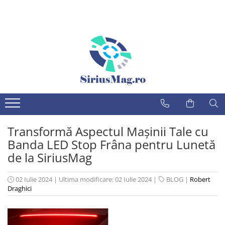
MARCI AUTO
MAGAZIN
Audi
Iluminare
Alfa Romeo
Angel eyes BMW
Lumini ambientale
BMW
Semnalizatoare led
Citroen
Proiectoare LED
Dacia
Balast xenon & Module faruri
Transformă Aspectul Mașinii Tale cu
Fiat
Lampi perimetru
Banda LED Stop Frâna pentru Lunetă
Ford
Alte accesorii led
de la SiriusMag
Xenon auto
Honda
Becuri faza scurta/faza lunga
Hyundai
02 Iulie 2024
|
Ultima modificare: 02 Iulie 2024
|
BLOG
|
Robert
Lampi iluminare numar
Draghici
Jaguar
Inmatriculare cu led
Jeep
Multimedia