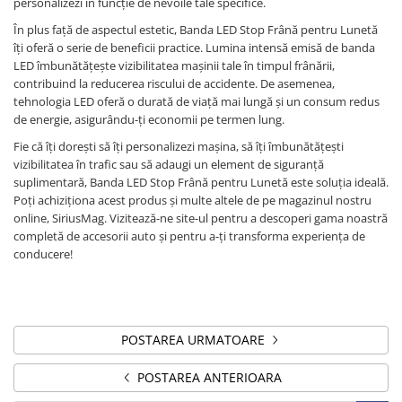
personalizezi în funcție de nevoile tale specifice.
Suzuki
Diverse
În plus față de aspectul estetic, Banda LED Stop Frână pentru Lunetă
Dopuri anulare clapete admisie
Toyota
îți oferă o serie de beneficii practice. Lumina intensă emisă de banda
Garnituri galerie admisie BMW
LED îmbunătățește vizibilitatea mașinii tale în timpul frânării,
Volkswagen
contribuind la reducerea riscului de accidente. De asemenea,
Valve PCV
Volvo
tehnologia LED oferă o durată de viață mai lungă și un consum redus
Kit reparatie faruri
de energie, asigurându-ți economii pe termen lung.
Adaptoare auxiliare
Fie că îți dorești să îți personalizezi mașina, să îți îmbunătățești
Produse cu discount de pana la
vizibilitatea în trafic sau să adaugi un element de siguranță
95%
suplimentară, Banda LED Stop Frână pentru Lunetă este soluția ideală.
Poți achiziționa acest produs și multe altele de pe magazinul nostru
Eleron Portbagaj
online, SiriusMag. Vizitează-ne site-ul pentru a descoperi gama noastră
completă de accesorii auto și pentru a-ți transforma experiența de
conducere!
POSTAREA URMATOARE
POSTAREA ANTERIOARA