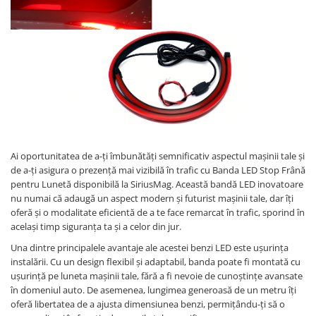
Land Rover
Piese interior
Mazda
Butoane
Display-uri
Mercedes-Benz
Manson schimbator viteze
Mini Cooper
Alte accesorii
Mitshubishi
Ornamente
Nissan
Antene
Opel
Piese exterior
Peugeot
Accesorii
Ai oportunitatea de a-ți îmbunătăți semnificativ aspectul mașinii tale și
de a-ți asigura o prezență mai vizibilă în trafic cu Banda LED Stop Frână
Senzori parcare dedicati
Porsche
pentru Lunetă disponibilă la SiriusMag. Această bandă LED inovatoare
Grile aerisire
Renault
nu numai că adaugă un aspect modern și futurist mașinii tale, dar îți
Camere video auto
oferă și o modalitate eficientă de a te face remarcat în trafic, sporind în
Saab
același timp siguranța ta și a celor din jur.
Capace oglinzi
Seat
Sticle far
Una dintre principalele avantaje ale acestei benzi LED este ușurința
instalării. Cu un design flexibil și adaptabil, banda poate fi montată cu
Skoda
Diverse
ușurință pe luneta mașinii tale, fără a fi nevoie de cunoștințe avansate
Smart
Tuning auto
în domeniul auto. De asemenea, lungimea generoasă de un metru îți
oferă libertatea de a ajusta dimensiunea benzi, permițându-ți să o
Subaru
Kituri reparatie