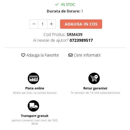
IN STOC
Suzuki
Diverse
Durata de livrare:
1
Dopuri anulare clapete admisie
Toyota
Garnituri galerie admisie BMW
Volkswagen
ADAUGA IN COS
Valve PCV
Volvo
Cod Produs:
SRM439
Kit reparatie faruri
Ai nevoie de ajutor?
0723989517
Adaptoare auxiliare
Produse cu discount de pana la
Adauga la Favorite
Cere informatii
95%
Eleron Portbagaj
Plata online
Retur garantat
direct pe site, cu cardul bancar
în termen de 14 zile calendaristice
Transport gratuit
pentru comenzi mai mari de 550
RON