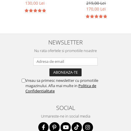
Motoras Cutie Transfer
130,00 Lei
219,00 Lei
pentru BMW
170,00 Lei
NEWSLETTER
Nu rata ofertele si promotiile noastre
Vreau sa primesc newsletter cu promotiile
magazinului. Afla mai multe in
Politica de
Confidentialitate
SOCIAL
Urmareste-ne in social media