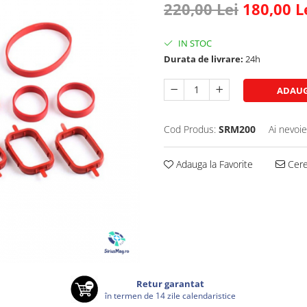
220,00 Lei
180,00 L
IN STOC
Durata de livrare:
24h
ADAUG
Cod Produs:
SRM200
Ai nevoie
Adauga la Favorite
Cere 
Retur garantat
în termen de 14 zile calendaristice