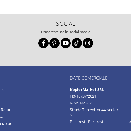
SOCIAL
Urmareste-ne in social media
DATE COMERCIALE
ale
KeplerMarket SRL
J40/18737/2021
RO45144367
e Retur
Strada Turceni, nr 44, sector
5
par
Bucuresti, Bucuresti
 plata