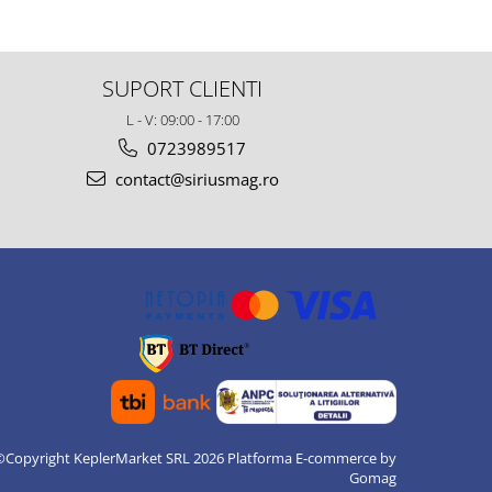
SUPORT CLIENTI
L - V: 09:00 - 17:00
0723989517
contact@siriusmag.ro
©Copyright KeplerMarket SRL 2026
Platforma E-commerce by
Gomag