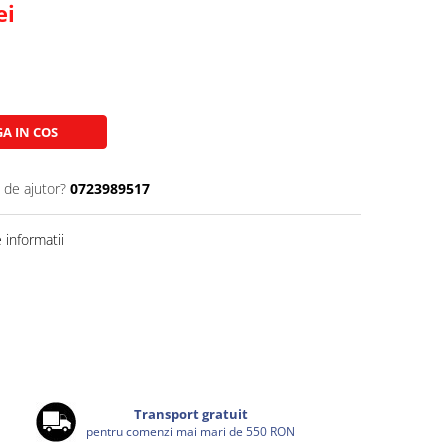
ei
A IN COS
 de ajutor?
0723989517
informatii
Transport gratuit
pentru comenzi mai mari de 550 RON