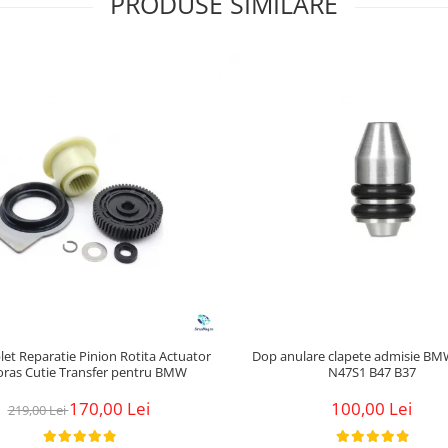
PRODUSE SIMILARE
let Reparatie Pinion Rotita Actuator
Dop anulare clapete admisie B
ras Cutie Transfer pentru BMW
N47S1 B47 B37
170,00 Lei
100,00 Lei
219,00 Lei