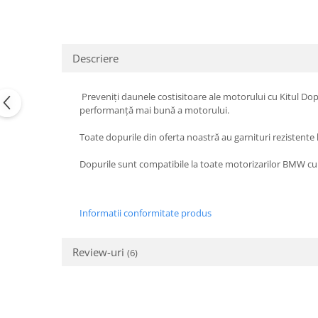
Suzuki
Dopuri anulare clapete admisie
Garnituri galerie admisie BMW
Toyota
Valve PCV
Volkswagen
Descriere
Kit reparatie faruri
Volvo
Adaptoare auxiliare
Preveniți daunele costisitoare ale motorului cu Kitul Dop
Produse cu discount de pana la
performanță mai bună a motorului.
95%
Toate dopurile din oferta noastră au garnituri rezistente l
Eleron Portbagaj
Dopurile sunt compatibile la toate motorizarilor BMW cu
Informatii conformitate produs
Review-uri
(6)