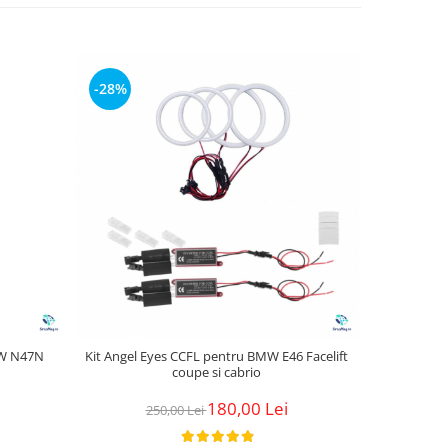
-28%
-25%
MW N47N
Kit Angel Eyes CCFL pentru BMW E46 Facelift
Adaptor Bl
coupe si cabrio
180,00 Lei
250,00 Lei
2