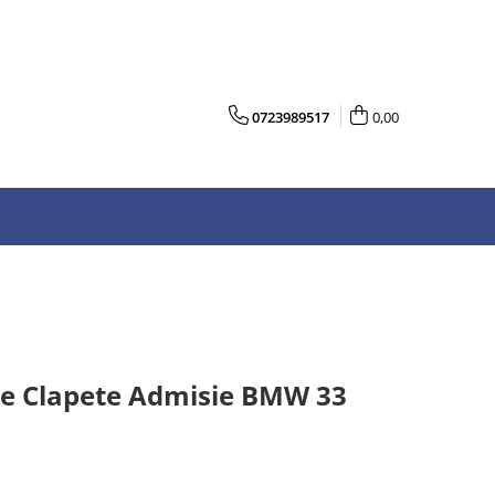
0723989517
0,00
re Clapete Admisie BMW 33