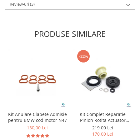
Review-uri
(3)
PRODUSE SIMILARE
-22%
Kit Anulare Clapete Admisie
Kit Complet Reparatie
pentru BMW cod motor N47
Pinion Rotita Actuator
Motoras Cutie Transfer
130,00 Lei
219,00 Lei
pentru BMW
170,00 Lei