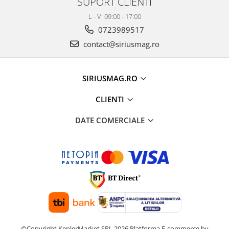
SUPORT CLIENTI
L - V: 09:00 - 17:00
0723989517
contact@siriusmag.ro
SIRIUSMAG.RO
CLIENTI
DATE COMERCIALE
©Copyright KeplerMarket SRL 2026
Platforma E-commerce by