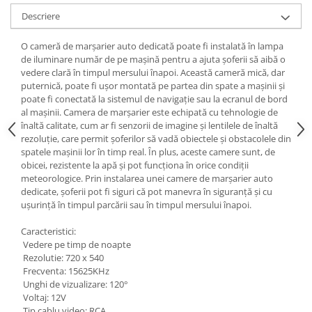
Descriere
O cameră de marșarier auto dedicată poate fi instalată în lampa
de iluminare număr de pe mașină pentru a ajuta șoferii să aibă o
vedere clară în timpul mersului înapoi. Această cameră mică, dar
puternică, poate fi ușor montată pe partea din spate a mașinii și
poate fi conectată la sistemul de navigație sau la ecranul de bord
al mașinii. Camera de marșarier este echipată cu tehnologie de
înaltă calitate, cum ar fi senzorii de imagine și lentilele de înaltă
rezoluție, care permit șoferilor să vadă obiectele și obstacolele din
spatele mașinii lor în timp real. În plus, aceste camere sunt, de
obicei, rezistente la apă și pot funcționa în orice condiții
meteorologice. Prin instalarea unei camere de marșarier auto
dedicate, șoferii pot fi siguri că pot manevra în siguranță și cu
ușurință în timpul parcării sau în timpul mersului înapoi.
Caracteristici:
Vedere pe timp de noapte
Rezolutie: 720 x 540
Frecventa: 15625KHz
Unghi de vizualizare: 120°
Voltaj: 12V
Tip cablu video: RCA