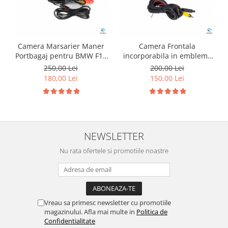
Camera Marsarier Maner
Camera Frontala
Portbagaj pentru BMW F10
incorporabila in emblema
F30
pentru Volkswagen
250,00 Lei
200,00 Lei
180,00 Lei
150,00 Lei
NEWSLETTER
Nu rata ofertele si promotiile noastre
Vreau sa primesc newsletter cu promotiile
magazinului. Afla mai multe in
Politica de
Confidentialitate