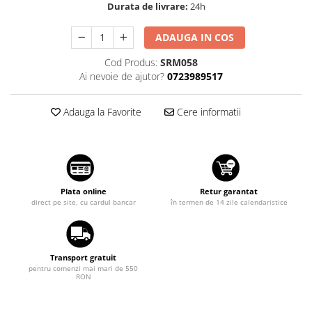
Durata de livrare:
24h
Suzuki
Dopuri anulare clapete admisie
Garnituri galerie admisie BMW
Toyota
ADAUGA IN COS
Valve PCV
Volkswagen
Cod Produs:
SRM058
Kit reparatie faruri
Ai nevoie de ajutor?
0723989517
Volvo
Adaptoare auxiliare
Produse cu discount de pana la
Adauga la Favorite
Cere informatii
95%
Eleron Portbagaj
Plata online
Retur garantat
direct pe site, cu cardul bancar
în termen de 14 zile calendaristice
Transport gratuit
pentru comenzi mai mari de 550
RON