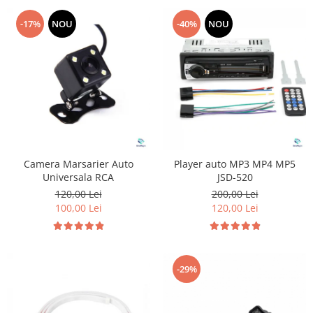
-17%
NOU
-40%
NOU
Camera Marsarier Auto
Player auto MP3 MP4 MP5
Universala RCA
JSD-520
120,00 Lei
200,00 Lei
100,00 Lei
120,00 Lei
-29%