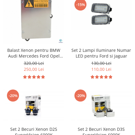
-15%
Suzuki
Dopuri anulare clapete admisie
Garnituri galerie admisie BMW
Toyota
Valve PCV
Volkswagen
Kit reparatie faruri
Volvo
Adaptoare auxiliare
Produse cu discount de pana la
Set 2 Lampi Iluminare Numar
Balast Xenon pentru BMW
95%
LED pentru Ford si Jaguar
Audi Mercedes Ford Opel
Jaguar Skoda Saab Land Rover
Eleron Portbagaj
130,00 Lei
320,00 Lei
Volkswagen
110,00 Lei
250,00 Lei
-20%
-20%
Set 2 Becuri Xenon D2S
Set 2 Becuri Xenon D3S
SuperVision 6000K
SuperVision 6000K