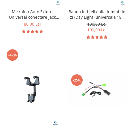
Microfon Auto Extern
Banda led felixibila lumini de
Universal conectare Jack
zi (Day Light) universala 180
3.5mm
cm
80,00 Lei
130,00 Lei
100,00 Lei
-47%
-25%