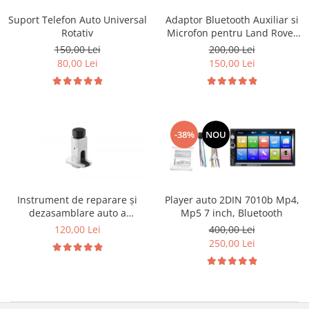
Adaptor Bluetooth Auxiliar si
Suport Telefon Auto Universal
Microfon pentru Land Rover
Rotativ
Discovery Jaguar Volvo
200,00 Lei
150,00 Lei
150,00 Lei
80,00 Lei
-38%
NOU
Instrument de reparare și
Player auto 2DIN 7010b Mp4,
dezasamblare auto a
Mp5 7 inch, Bluetooth
distribuitorului de unghi de
120,00 Lei
400,00 Lei
elevație
250,00 Lei