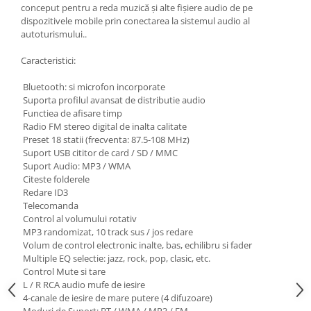
conceput pentru a reda muzică și alte fișiere audio de pe
dispozitivele mobile prin conectarea la sistemul audio al
autoturismului..
Caracteristici:
Bluetooth: si microfon incorporate
Suporta profilul avansat de distributie audio
Functiea de afisare timp
Radio FM stereo digital de inalta calitate
Preset 18 statii (frecventa: 87.5-108 MHz)
Suport USB cititor de card / SD / MMC
Suport Audio: MP3 / WMA
Citeste folderele
Redare ID3
Telecomanda
Control al volumului rotativ
MP3 randomizat, 10 track sus / jos redare
Volum de control electronic inalte, bas, echilibru si fader
Multiple EQ selectie: jazz, rock, pop, clasic, etc.
Control Mute si tare
L / R RCA audio mufe de iesire
4-canale de iesire de mare putere (4 difuzoare)