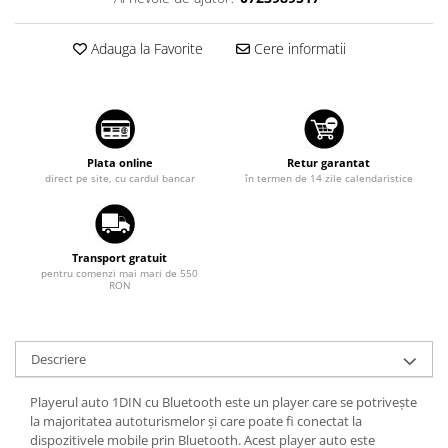
Diverse
Suzuki
Tuning auto
Toyota
Adauga la Favorite
Cere informatii
Kituri reparatie
Volkswagen
Diverse
Volvo
Dopuri anulare clapete admisie
Garnituri galerie admisie BMW
Plata online
Retur garantat
Valve PCV
direct pe site, cu cardul bancar
în termen de 14 zile calendaristice
Kit reparatie faruri
Adaptoare auxiliare
Produse cu discount de pana la
Transport gratuit
pentru comenzi mai mari de 550
95%
RON
Eleron Portbagaj
Descriere
Playerul auto 1DIN cu Bluetooth este un player care se potrivește
la majoritatea autoturismelor și care poate fi conectat la
dispozitivele mobile prin Bluetooth. Acest player auto este