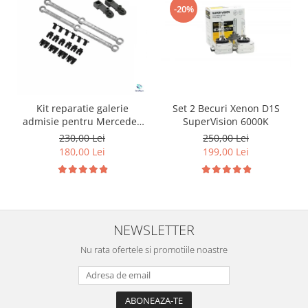
-20%
Kit reparatie galerie
Set 2 Becuri Xenon D1S
admisie pentru Mercedes
SuperVision 6000K
Jeep Chrysler
230,00 Lei
250,00 Lei
180,00 Lei
199,00 Lei
NEWSLETTER
Nu rata ofertele si promotiile noastre