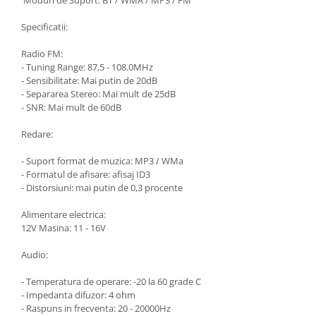
Moduri de Suport: BT / WMA / MP3 / FM
Specificatii:
Radio FM:
- Tuning Range: 87,5 - 108.0MHz
- Sensibilitate: Mai putin de 20dB
- Separarea Stereo: Mai mult de 25dB
- SNR: Mai mult de 60dB
Redare:
- Suport format de muzica: MP3 / WMa
- Formatul de afisare: afisaj ID3
- Distorsiuni: mai putin de 0,3 procente
Alimentare electrica:
12V Masina: 11 - 16V
Audio:
- Temperatura de operare: -20 la 60 grade C
- Impedanta difuzor: 4 ohm
- Raspuns in frecventa: 20 - 20000Hz