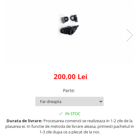
Land Rover
Piese interior
Mazda
Butoane
Mercedes-Benz
Display-uri
Mini Cooper
Manson schimbator viteze
Mitshubishi
Alte accesorii
Nissan
Ornamente
Opel
Antene
Piese exterior
Peugeot
200,00 Lei
Accesorii
Porsche
Senzori parcare dedicati
Renault
Parte
:
Grile aerisire
Saab
Camere video auto
Seat
Capace oglinzi
IN STOC
Skoda
Jump Starter Auto
Durata de livrare:
Procesarea comenzii se realizeaza in 1-2 zile de la
Sticle far
Smart
plasarea ei. In functie de metoda de livrare aleasa, primesti pachetul in
1-3 zile dupa ce a plecat de la noi.
Diverse
Subaru