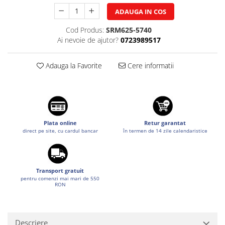
Tuning auto
Suzuki
ADAUGA IN COS
Kituri reparatie
Toyota
Cod Produs:
SRM625-5740
Diverse
Ai nevoie de ajutor?
0723989517
Volkswagen
Dopuri anulare clapete admisie
Volvo
Garnituri galerie admisie BMW
Adauga la Favorite
Cere informatii
Valve PCV
Kit reparatie faruri
Adaptoare auxiliare
Produse cu discount de pana la
Plata online
Retur garantat
95%
direct pe site, cu cardul bancar
în termen de 14 zile calendaristice
Eleron Portbagaj
Transport gratuit
pentru comenzi mai mari de 550
RON
Descriere