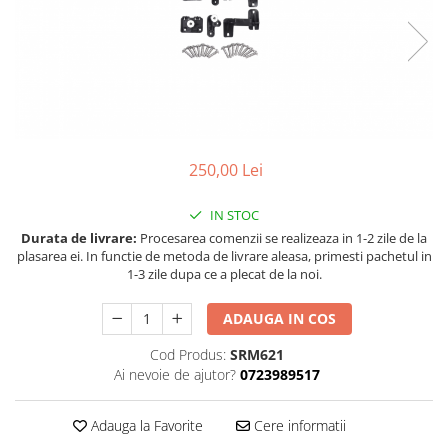
Land Rover
Piese interior
Mazda
Butoane
Mercedes-Benz
Display-uri
Mini Cooper
Manson schimbator viteze
Mitshubishi
Alte accesorii
Nissan
Ornamente
250,00 Lei
Opel
Antene
Piese exterior
IN STOC
Peugeot
Durata de livrare:
Procesarea comenzii se realizeaza in 1-2 zile de la
Accesorii
Porsche
plasarea ei. In functie de metoda de livrare aleasa, primesti pachetul in
Senzori parcare dedicati
1-3 zile dupa ce a plecat de la noi.
Renault
Grile aerisire
Saab
ADAUGA IN COS
Camere video auto
Seat
Capace oglinzi
Cod Produs:
SRM621
Skoda
Ai nevoie de ajutor?
0723989517
Jump Starter Auto
Sticle far
Smart
Adauga la Favorite
Cere informatii
Diverse
Subaru