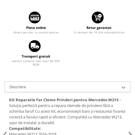
Suzuki
Dopuri anulare clapete admisie
Garnituri galerie admisie BMW
Toyota
Valve PCV
Volkswagen
Plata online
Retur garantat
Kit reparatie faruri
direct pe site, cu cardul bancar
în termen de 14 zile calendaristice
Volvo
Adaptoare auxiliare
Produse cu discount de pana la
95%
Transport gratuit
pentru comenzi mai mari de 550
Eleron Portbagaj
RON
Descriere
Kit Reparatie Far Cleme Prinderi pentru Mercedes W213
–
Soluția perfectă pentru a repara clemele de prindere fără a
schimba farul! Cu acest kit, economisești bani și restaurezi fixarea
corectă a farului rapid și eficient. Compatibil cu Mercedes W213,
ușor de instalat și durabil.
Compatibilitate:
Mercedes W213 2016-2018