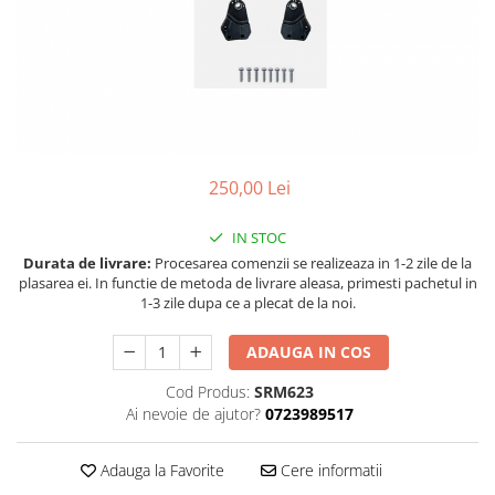
Land Rover
Butoane
Mazda
Display-uri
Manson schimbator viteze
Mercedes-Benz
Alte accesorii
Mini Cooper
Ornamente
Mitshubishi
Antene
Nissan
Piese exterior
250,00 Lei
Opel
Accesorii
IN STOC
Peugeot
Senzori parcare dedicati
Durata de livrare:
Procesarea comenzii se realizeaza in 1-2 zile de la
Grile aerisire
Porsche
plasarea ei. In functie de metoda de livrare aleasa, primesti pachetul in
Camere mers inapoi
1-3 zile dupa ce a plecat de la noi.
Renault
Capace oglinzi
Saab
ADAUGA IN COS
Sticle far
Seat
Diverse
Cod Produs:
SRM623
Skoda
Ai nevoie de ajutor?
0723989517
Tuning auto
Smart
Kituri reparatie
Adauga la Favorite
Cere informatii
Subaru
Diverse