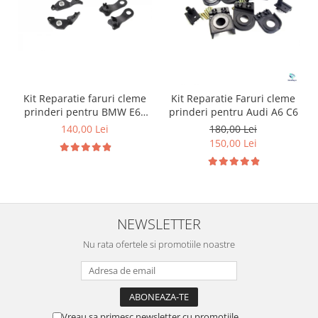
Kit Reparatie faruri cleme
Kit Reparatie Faruri cleme
prinderi pentru BMW E60
prinderi pentru Audi A6 C6
E61
140,00 Lei
180,00 Lei
150,00 Lei
NEWSLETTER
Nu rata ofertele si promotiile noastre
Vreau sa primesc newsletter cu promotiile