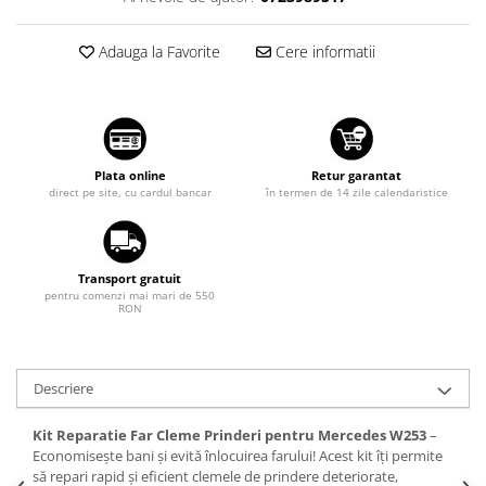
Suzuki
Dopuri anulare clapete admisie
Garnituri galerie admisie BMW
Adauga la Favorite
Cere informatii
Toyota
Valve PCV
Volkswagen
Kit reparatie faruri
Volvo
Adaptoare auxiliare
Produse cu discount de pana la
Plata online
Retur garantat
95%
direct pe site, cu cardul bancar
în termen de 14 zile calendaristice
Eleron Portbagaj
Transport gratuit
pentru comenzi mai mari de 550
RON
Descriere
Kit Reparatie Far Cleme Prinderi pentru Mercedes W253
–
Economisește bani și evită înlocuirea farului! Acest kit îți permite
să repari rapid și eficient clemele de prindere deteriorate,