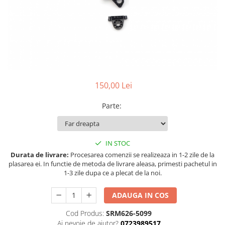
Land Rover
Butoane
Mazda
Display-uri
Manson schimbator viteze
Mercedes-Benz
Alte accesorii
Mini Cooper
Ornamente
Mitshubishi
Antene
Nissan
Piese exterior
150,00 Lei
Opel
Accesorii
Parte
:
Peugeot
Senzori parcare dedicati
Grile aerisire
Porsche
Camere mers inapoi
Renault
IN STOC
Capace oglinzi
Durata de livrare:
Procesarea comenzii se realizeaza in 1-2 zile de la
Saab
Sticle far
plasarea ei. In functie de metoda de livrare aleasa, primesti pachetul in
Seat
1-3 zile dupa ce a plecat de la noi.
Diverse
Skoda
Tuning auto
ADAUGA IN COS
Smart
Kituri reparatie
Cod Produs:
SRM626-5099
Subaru
Diverse
Ai nevoie de ajutor?
0723989517