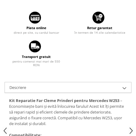
Suzuki
Dopuri anulare clapete admisie
Garnituri galerie admisie BMW
Toyota
Valve PCV
Volkswagen
Plata online
Retur garantat
Kit reparatie faruri
direct pe site, cu cardul bancar
în termen de 14 zile calendaristice
Volvo
Adaptoare auxiliare
Produse cu discount de pana la
95%
Transport gratuit
pentru comenzi mai mari de 550
Eleron Portbagaj
RON
Descriere
Kit Reparatie Far Cleme Prinderi pentru Mercedes W253
–
Economisește bani și evită înlocuirea farului! Acest kit îți permite
să repari rapid și eficient clemele de prindere deteriorate,
asigurând o fixare corectă. Compatibil cu Mercedes W253, ușor
de instalat și durabil.
Compatibilitate: