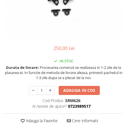
Land Rover
Butoane
Mazda
Display-uri
Manson schimbator viteze
Mercedes-Benz
Alte accesorii
Mini Cooper
Ornamente
Mitshubishi
Antene
Nissan
Piese exterior
250,00 Lei
Opel
Accesorii
IN STOC
Peugeot
Senzori parcare dedicati
Durata de livrare:
Procesarea comenzii se realizeaza in 1-2 zile de la
Grile aerisire
Porsche
plasarea ei. In functie de metoda de livrare aleasa, primesti pachetul in
Camere mers inapoi
1-3 zile dupa ce a plecat de la noi.
Renault
Capace oglinzi
Saab
ADAUGA IN COS
Sticle far
Seat
Diverse
Cod Produs:
SRM626
Skoda
Ai nevoie de ajutor?
0723989517
Tuning auto
Smart
Kituri reparatie
Adauga la Favorite
Cere informatii
Subaru
Diverse