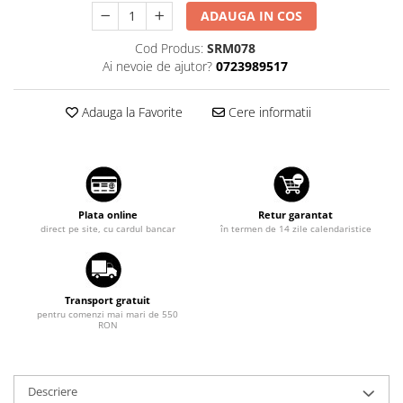
ADAUGA IN COS
Suzuki
Dopuri anulare clapete admisie
Garnituri galerie admisie BMW
Toyota
Cod Produs:
SRM078
Valve PCV
Ai nevoie de ajutor?
0723989517
Volkswagen
Kit reparatie faruri
Volvo
Adauga la Favorite
Cere informatii
Adaptoare auxiliare
Produse cu discount de pana la
95%
Eleron Portbagaj
Plata online
Retur garantat
direct pe site, cu cardul bancar
în termen de 14 zile calendaristice
Transport gratuit
pentru comenzi mai mari de 550
RON
Descriere