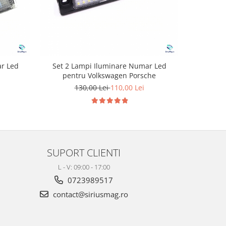
ar Led
Set 2 Lampi Iluminare Numar Led
Set 2 L
pentru Volkswagen Porsche
130,00 Lei
110,00 Lei
1
SUPORT CLIENTI
L - V: 09:00 - 17:00
0723989517
contact@siriusmag.ro