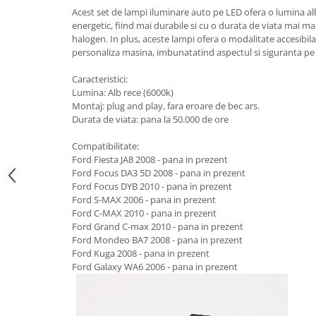
Suzuki
Acest set de lampi iluminare auto pe LED ofera o lumina alb
Dopuri anulare clapete admisie
energetic, fiind mai durabile si cu o durata de viata mai ma
Garnituri galerie admisie BMW
Toyota
halogen. In plus, aceste lampi ofera o modalitate accesibila 
Valve PCV
personaliza masina, imbunatatind aspectul si siguranta pe
Volkswagen
Kit reparatie faruri
Volvo
Caracteristici:
Adaptoare auxiliare
Lumina: Alb rece (6000k)
Montaj: plug and play, fara eroare de bec ars.
Produse cu discount de pana la
Durata de viata: pana la 50.000 de ore
95%
Eleron Portbagaj
Compatibilitate:
Ford Fiesta JA8 2008 - pana in prezent
Ford Focus DA3 5D 2008 - pana in prezent
Ford Focus DYB 2010 - pana in prezent
Ford S-MAX 2006 - pana in prezent
Ford C-MAX 2010 - pana in prezent
Ford Grand C-max 2010 - pana in prezent
Ford Mondeo BA7 2008 - pana in prezent
Ford Kuga 2008 - pana in prezent
Ford Galaxy WA6 2006 - pana in prezent