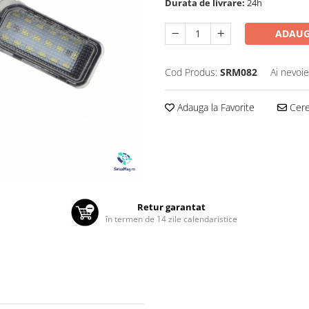
Durata de livrare:
24h
ADAUG
Cod Produs:
SRM082
Ai nevoie
Adauga la Favorite
Cere 
Retur garantat
în termen de 14 zile calendaristice