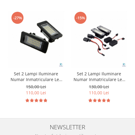
-27%
-15%
Set 2 Lampi Iluminare
Set 2 Lampi Iluminare
Numar Inmatriculare Led
Numar Inmatriculare Led
pentru BMW
pentru Volkswagen Golf
150,00 Lei
130,00 Lei
110,00 Lei
110,00 Lei
NEWSLETTER