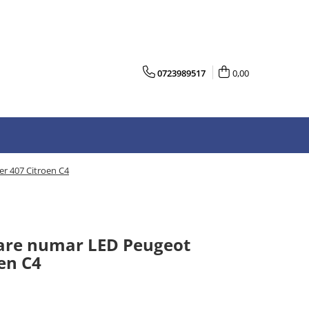
0723989517
0,00
r 407 Citroen C4
nare numar LED Peugeot
en C4