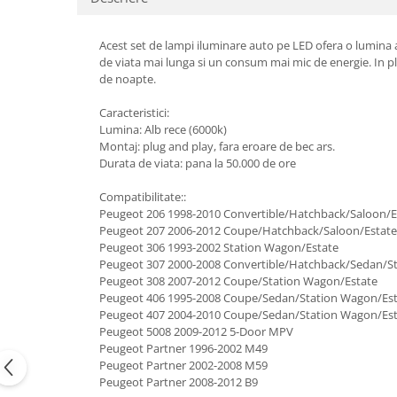
Suzuki
Dopuri anulare clapete admisie
Garnituri galerie admisie BMW
Toyota
Acest set de lampi iluminare auto pe LED ofera o lumina a
de viata mai lunga si un consum mai mic de energie. In plu
Valve PCV
Volkswagen
de noapte.
Kit reparatie faruri
Volvo
Adaptoare auxiliare
Caracteristici:
Lumina: Alb rece (6000k)
Produse cu discount de pana la
Montaj: plug and play, fara eroare de bec ars.
95%
Durata de viata: pana la 50.000 de ore
Eleron Portbagaj
Compatibilitate::
Peugeot 206 1998-2010 Convertible/Hatchback/Saloon/E
Peugeot 207 2006-2012 Coupe/Hatchback/Saloon/Estat
Peugeot 306 1993-2002 Station Wagon/Estate
Peugeot 307 2000-2008 Convertible/Hatchback/Sedan/S
Peugeot 308 2007-2012 Coupe/Station Wagon/Estate
Peugeot 406 1995-2008 Coupe/Sedan/Station Wagon/Es
Peugeot 407 2004-2010 Coupe/Sedan/Station Wagon/Es
Peugeot 5008 2009-2012 5-Door MPV
Peugeot Partner 1996-2002 M49
Peugeot Partner 2002-2008 M59
Peugeot Partner 2008-2012 B9