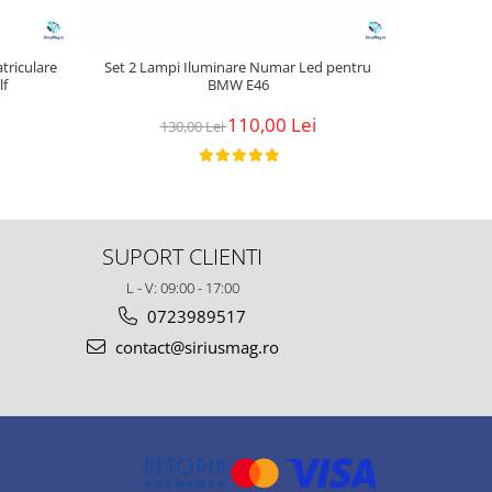
triculare
Set 2 Lampi Iluminare Numar Led pentru
Set 2 Lam
lf
BMW E46
110,00 Lei
130,00 Lei
1
SUPORT CLIENTI
L - V: 09:00 - 17:00
0723989517
contact@siriusmag.ro