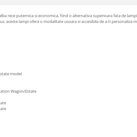
lba rece puternica si economica, fiind o alternativa superioara fata de lampi
s, aceste lampi ofera o modalitate usoara si accesibila de a-ti personaliza ma
state model
e
tation Wagon/Estate
tate
tate