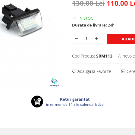
130,00 Lei
110,00 L
IN STOC
Durata de livrare:
24h
ADAUG
Cod Produs:
SRM113
Ai nevoie
Adauga la Favorite
Cere 
Retur garantat
în termen de 14 zile calendaristice