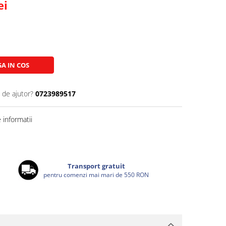
ei
A IN COS
 de ajutor?
0723989517
informatii
Transport gratuit
pentru comenzi mai mari de 550 RON