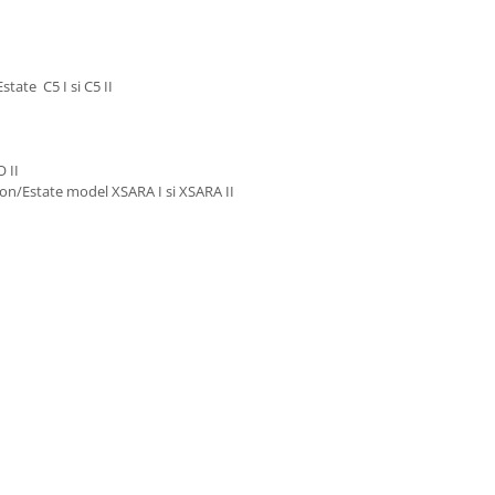
ate C5 I si C5 II
 II
n/Estate model XSARA I si XSARA II