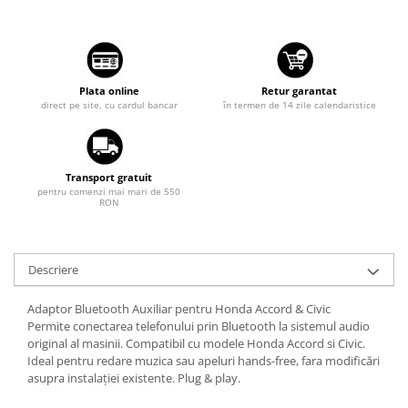
Suzuki
Dopuri anulare clapete admisie
Garnituri galerie admisie BMW
Toyota
Valve PCV
Volkswagen
Kit reparatie faruri
Plata online
Retur garantat
Volvo
direct pe site, cu cardul bancar
în termen de 14 zile calendaristice
Adaptoare auxiliare
Produse cu discount de pana la
95%
Transport gratuit
Eleron Portbagaj
pentru comenzi mai mari de 550
RON
Descriere
Adaptor Bluetooth Auxiliar pentru Honda Accord & Civic
Permite conectarea telefonului prin Bluetooth la sistemul audio
original al masinii. Compatibil cu modele Honda Accord si Civic.
Ideal pentru redare muzica sau apeluri hands-free, fara modificări
asupra instalației existente. Plug & play.