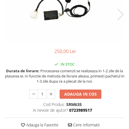
Land Rover
Butoane
Mazda
Display-uri
Manson schimbator viteze
Mercedes-Benz
Alte accesorii
Mini Cooper
Ornamente
Mitshubishi
Antene
Nissan
Piese exterior
250,00 Lei
Opel
Accesorii
Peugeot
Senzori parcare dedicati
IN STOC
Grile aerisire
Durata de livrare:
Procesarea comenzii se realizeaza in 1-2 zile de la
Porsche
plasarea ei. In functie de metoda de livrare aleasa, primesti pachetul in
Camere mers inapoi
Renault
1-3 zile dupa ce a plecat de la noi.
Capace oglinzi
Saab
Sticle far
ADAUGA IN COS
Seat
Diverse
Cod Produs:
SRM635
Skoda
Tuning auto
Ai nevoie de ajutor?
0723989517
Smart
Kituri reparatie
Adauga la Favorite
Cere informatii
Subaru
Diverse