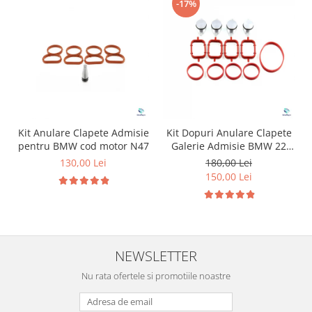
-17%
Kit Anulare Clapete Admisie
Kit Dopuri Anulare Clapete
pentru BMW cod motor N47
Galerie Admisie BMW 22
mm cod motor M47
130,00 Lei
180,00 Lei
150,00 Lei
NEWSLETTER
Nu rata ofertele si promotiile noastre