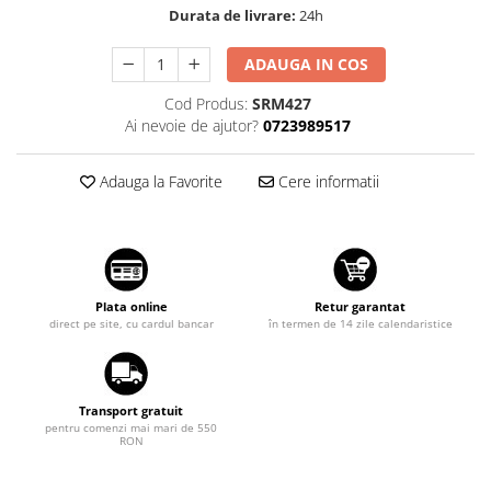
Durata de livrare:
24h
Suzuki
Diverse
Dopuri anulare clapete admisie
Toyota
ADAUGA IN COS
Garnituri galerie admisie BMW
Volkswagen
Cod Produs:
SRM427
Valve PCV
Volvo
Ai nevoie de ajutor?
0723989517
Kit reparatie faruri
Adaptoare auxiliare
Adauga la Favorite
Cere informatii
Produse cu discount de pana la
95%
Eleron Portbagaj
Plata online
Retur garantat
direct pe site, cu cardul bancar
în termen de 14 zile calendaristice
Transport gratuit
pentru comenzi mai mari de 550
RON