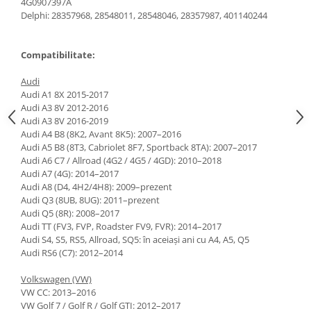
4G0907397A
Delphi: 28357968, 28548011, 28548046, 28357987, 401140244
Compatibilitate:
Audi
Audi A1 8X 2015-2017
Audi A3 8V 2012-2016
Audi A3 8V 2016-2019
Audi A4 B8 (8K2, Avant 8K5): 2007–2016
Audi A5 B8 (8T3, Cabriolet 8F7, Sportback 8TA): 2007–2017
Audi A6 C7 / Allroad (4G2 / 4G5 / 4GD): 2010–2018
Audi A7 (4G): 2014–2017
Audi A8 (D4, 4H2/4H8): 2009–prezent
Audi Q3 (8UB, 8UG): 2011–prezent
Audi Q5 (8R): 2008–2017
Audi TT (FV3, FVP, Roadster FV9, FVR): 2014–2017
Audi S4, S5, RS5, Allroad, SQ5: în aceiași ani cu A4, A5, Q5
Audi RS6 (C7): 2012–2014
Volkswagen (VW)
VW CC: 2013–2016
VW Golf 7 / Golf R / Golf GTI: 2012–2017