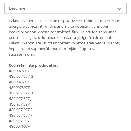
Descriere
Balastul xenon auto este un dispozitiv electronic ce convertește
energia electrică într-o tensiune înaltă necesară aprinderii
becurilor xenon. Acesta controlează fluxul electric și tensiunea
pentru a asigura o iluminare constantă și sigură a drumului.
Balastul xenon are un rol important în protejarea becului xenon,
împiedicând supraîncălzirea și protejând împotriva
supratensiunii.
Cod referinta producator:
4G0907697H
4G0.907.697.G
4G0907697D
4G0907397D
4G0.907.397.D
4G0.907.697.J
4G0.907.397.P
4G0.907.397.R
4G0.907.697.F
4G0.907.397.F
4G0907697A