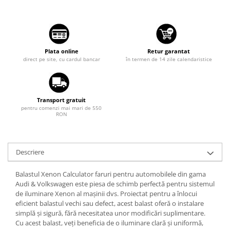
Suzuki
Dopuri anulare clapete admisie
Garnituri galerie admisie BMW
Toyota
Valve PCV
Volkswagen
Kit reparatie faruri
Plata online
Retur garantat
Volvo
direct pe site, cu cardul bancar
în termen de 14 zile calendaristice
Adaptoare auxiliare
Produse cu discount de pana la
95%
Transport gratuit
Eleron Portbagaj
pentru comenzi mai mari de 550
RON
Descriere
Balastul Xenon Calculator faruri pentru automobilele din gama
Audi & Volkswagen este piesa de schimb perfectă pentru sistemul
de iluminare Xenon al mașinii dvs. Proiectat pentru a înlocui
eficient balastul vechi sau defect, acest balast oferă o instalare
simplă și sigură, fără necesitatea unor modificări suplimentare.
Cu acest balast, veți beneficia de o iluminare clară și uniformă,