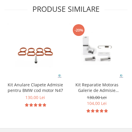
PRODUSE SIMILARE
-20%
Kit Anulare Clapete Admisie
Kit Reparatie Motoras
pentru BMW cod motor N47
Galerie de Admisie
Aluminiu pentru
130,00 Lei
130,00 Lei
Volkswagen Skoda Seat
104,00 Lei
Audi P2015