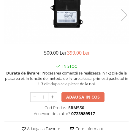
Land Rover
Butoane
Mazda
Display-uri
Manson schimbator viteze
Mercedes-Benz
Alte accesorii
Mini Cooper
Ornamente
Mitshubishi
Antene
Nissan
Piese exterior
500,00 Lei
399,00 Lei
Opel
Accesorii
Peugeot
Senzori parcare dedicati
IN STOC
Grile aerisire
Durata de livrare:
Procesarea comenzii se realizeaza in 1-2 zile de la
Porsche
plasarea ei. In functie de metoda de livrare aleasa, primesti pachetul in
Camere mers inapoi
Renault
1-3 zile dupa ce a plecat de la noi.
Capace oglinzi
Saab
Sticle far
ADAUGA IN COS
Seat
Diverse
Cod Produs:
SRM550
Skoda
Tuning auto
Ai nevoie de ajutor?
0723989517
Smart
Kituri reparatie
Adauga la Favorite
Cere informatii
Subaru
Diverse