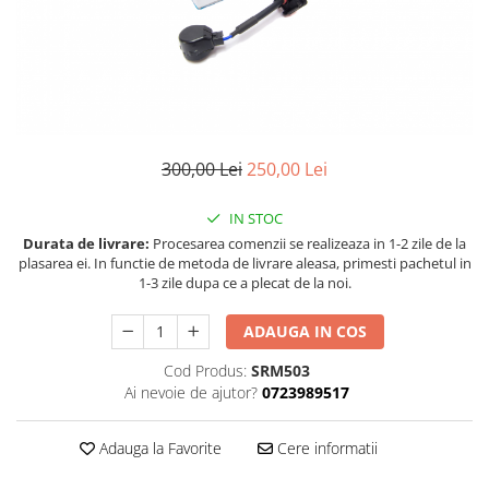
Land Rover
Butoane
Mazda
Display-uri
Manson schimbator viteze
Mercedes-Benz
Alte accesorii
Mini Cooper
Ornamente
Mitshubishi
Antene
300,00 Lei
250,00 Lei
Nissan
Piese exterior
Opel
Accesorii
IN STOC
Peugeot
Senzori parcare dedicati
Durata de livrare:
Procesarea comenzii se realizeaza in 1-2 zile de la
plasarea ei. In functie de metoda de livrare aleasa, primesti pachetul in
Grile aerisire
Porsche
1-3 zile dupa ce a plecat de la noi.
Camere mers inapoi
Renault
Capace oglinzi
ADAUGA IN COS
Saab
Sticle far
Cod Produs:
SRM503
Seat
Diverse
Ai nevoie de ajutor?
0723989517
Skoda
Tuning auto
Smart
Adauga la Favorite
Cere informatii
Kituri reparatie
Subaru
Diverse