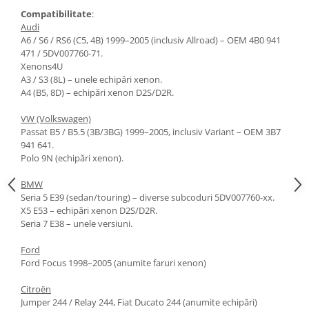
Compatibilitate
:
Audi
A6 / S6 / RS6 (C5, 4B) 1999–2005 (inclusiv Allroad) – OEM 4B0 941
471 / 5DV007760-71.
Xenons4U
A3 / S3 (8L) – unele echipări xenon.
A4 (B5, 8D) – echipări xenon D2S/D2R.
VW (Volkswagen)
Passat B5 / B5.5 (3B/3BG) 1999–2005, inclusiv Variant – OEM 3B7
941 641.
Polo 9N (echipări xenon).
BMW
Seria 5 E39 (sedan/touring) – diverse subcoduri 5DV007760-xx.
X5 E53 – echipări xenon D2S/D2R.
Seria 7 E38 – unele versiuni.
Ford
Ford Focus 1998–2005 (anumite faruri xenon)
Citroën
Jumper 244 / Relay 244, Fiat Ducato 244 (anumite echipări)