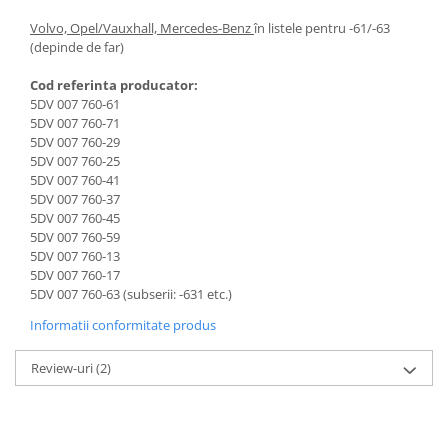
Volvo, Opel/Vauxhall, Mercedes-Benz
în listele pentru -61/-63
(depinde de far)
Cod referinta producator:
5DV 007 760-61
5DV 007 760-71
5DV 007 760-29
5DV 007 760-25
5DV 007 760-41
5DV 007 760-37
5DV 007 760-45
5DV 007 760-59
5DV 007 760-13
5DV 007 760-17
5DV 007 760-63 (subserii: -631 etc.)
Informatii conformitate produs
Review-uri
(2)