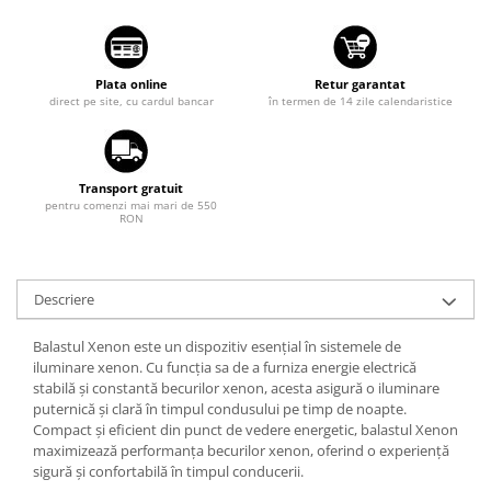
Suzuki
Dopuri anulare clapete admisie
Garnituri galerie admisie BMW
Toyota
Valve PCV
Plata online
Retur garantat
Volkswagen
direct pe site, cu cardul bancar
în termen de 14 zile calendaristice
Kit reparatie faruri
Volvo
Adaptoare auxiliare
Produse cu discount de pana la
Transport gratuit
95%
pentru comenzi mai mari de 550
RON
Eleron Portbagaj
Descriere
Balastul Xenon este un dispozitiv esențial în sistemele de
iluminare xenon. Cu funcția sa de a furniza energie electrică
stabilă și constantă becurilor xenon, acesta asigură o iluminare
puternică și clară în timpul condusului pe timp de noapte.
Compact și eficient din punct de vedere energetic, balastul Xenon
maximizează performanța becurilor xenon, oferind o experiență
sigură și confortabilă în timpul conducerii.