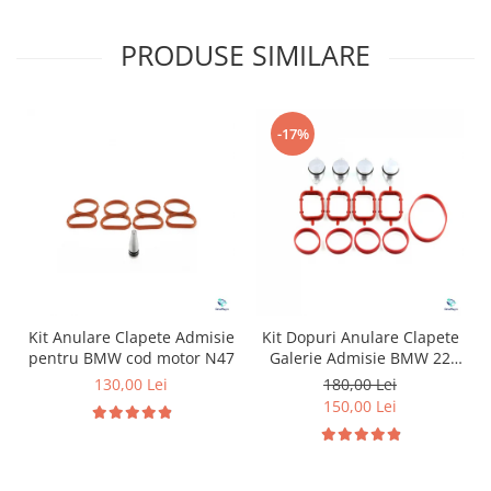
PRODUSE SIMILARE
-17%
Kit Anulare Clapete Admisie
Kit Dopuri Anulare Clapete
pentru BMW cod motor N47
Galerie Admisie BMW 22
mm cod motor M47
130,00 Lei
180,00 Lei
150,00 Lei