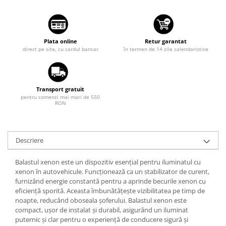
Suzuki
Diverse
Dopuri anulare clapete admisie
Toyota
Garnituri galerie admisie BMW
Volkswagen
Plata online
Retur garantat
Valve PCV
direct pe site, cu cardul bancar
în termen de 14 zile calendaristice
Volvo
Kit reparatie faruri
Adaptoare auxiliare
Transport gratuit
Produse cu discount de pana la
pentru comenzi mai mari de 550
95%
RON
Eleron Portbagaj
Descriere
Balastul xenon este un dispozitiv esențial pentru iluminatul cu
xenon în autovehicule. Funcționează ca un stabilizator de curent,
furnizând energie constantă pentru a aprinde becurile xenon cu
eficiență sporită. Aceasta îmbunătățește vizibilitatea pe timp de
noapte, reducând oboseala șoferului. Balastul xenon este
compact, ușor de instalat și durabil, asigurând un iluminat
puternic și clar pentru o experiență de conducere sigură și