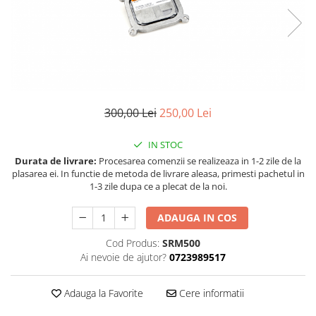
Land Rover
Piese interior
Mazda
Butoane
Display-uri
Mercedes-Benz
Manson schimbator viteze
Mini Cooper
Alte accesorii
Mitshubishi
Ornamente
Nissan
300,00 Lei
250,00 Lei
Antene
Opel
Piese exterior
IN STOC
Peugeot
Accesorii
Durata de livrare:
Procesarea comenzii se realizeaza in 1-2 zile de la
Senzori parcare dedicati
plasarea ei. In functie de metoda de livrare aleasa, primesti pachetul in
Porsche
1-3 zile dupa ce a plecat de la noi.
Grile aerisire
Renault
Camere mers inapoi
ADAUGA IN COS
Saab
Capace oglinzi
Seat
Cod Produs:
SRM500
Sticle far
Ai nevoie de ajutor?
0723989517
Skoda
Diverse
Smart
Tuning auto
Adauga la Favorite
Cere informatii
Subaru
Kituri reparatie