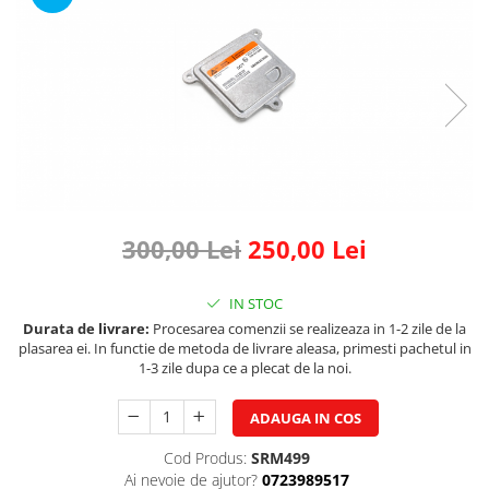
Land Rover
Butoane
Mazda
Display-uri
Manson schimbator viteze
Mercedes-Benz
Alte accesorii
Mini Cooper
Ornamente
Mitshubishi
Antene
Nissan
Piese exterior
Opel
Accesorii
Peugeot
Senzori parcare dedicati
300,00 Lei
250,00 Lei
Grile aerisire
Porsche
Camere mers inapoi
IN STOC
Renault
Capace oglinzi
Durata de livrare:
Procesarea comenzii se realizeaza in 1-2 zile de la
Saab
plasarea ei. In functie de metoda de livrare aleasa, primesti pachetul in
Sticle far
1-3 zile dupa ce a plecat de la noi.
Seat
Diverse
Skoda
Tuning auto
ADAUGA IN COS
Smart
Kituri reparatie
Cod Produs:
SRM499
Subaru
Ai nevoie de ajutor?
0723989517
Diverse