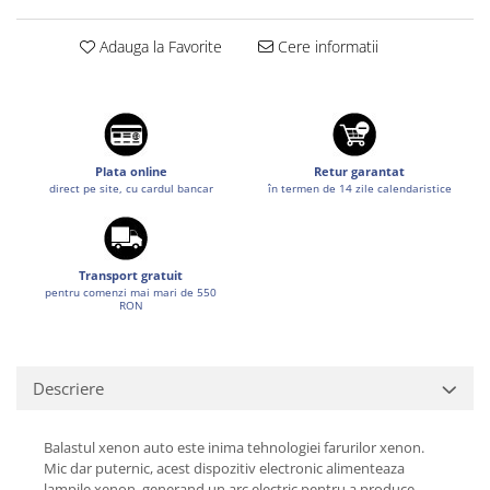
Suzuki
Dopuri anulare clapete admisie
Adauga la Favorite
Cere informatii
Garnituri galerie admisie BMW
Toyota
Valve PCV
Volkswagen
Kit reparatie faruri
Volvo
Adaptoare auxiliare
Produse cu discount de pana la
Plata online
Retur garantat
direct pe site, cu cardul bancar
în termen de 14 zile calendaristice
95%
Eleron Portbagaj
Transport gratuit
pentru comenzi mai mari de 550
RON
Descriere
Balastul xenon auto este inima tehnologiei farurilor xenon.
Mic dar puternic, acest dispozitiv electronic alimenteaza
lampile xenon, generand un arc electric pentru a produce