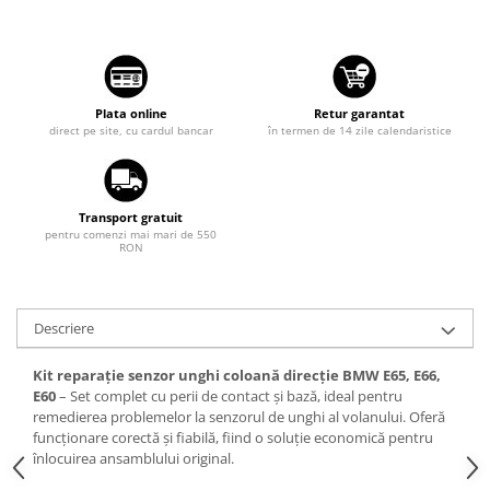
Suzuki
Dopuri anulare clapete admisie
Garnituri galerie admisie BMW
Toyota
Valve PCV
Volkswagen
Kit reparatie faruri
Plata online
Retur garantat
Volvo
direct pe site, cu cardul bancar
în termen de 14 zile calendaristice
Adaptoare auxiliare
Produse cu discount de pana la
95%
Transport gratuit
Eleron Portbagaj
pentru comenzi mai mari de 550
RON
Descriere
Kit reparație senzor unghi coloană direcție BMW E65, E66,
E60
– Set complet cu perii de contact și bază, ideal pentru
remedierea problemelor la senzorul de unghi al volanului. Oferă
funcționare corectă și fiabilă, fiind o soluție economică pentru
înlocuirea ansamblului original.