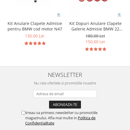
Kit Anulare Clapete Admisie
Kit Dopuri Anulare Clapete
pentru BMW cod motor N47
Galerie Admisie BMW 22
mm cod motor M47
130,00 Lei
180,00 Lei
150,00 Lei
NEWSLETTER
Nu rata ofertele si promotiile noastre
Vreau sa primesc newsletter cu promotiile
magazinului. Afla mai multe in
Politica de
Confidentialitate