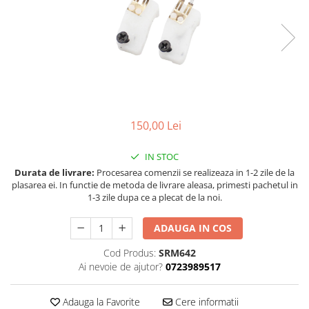
Land Rover
Butoane
Mazda
Display-uri
Manson schimbator viteze
Mercedes-Benz
Alte accesorii
Mini Cooper
Ornamente
Mitshubishi
Antene
Nissan
Piese exterior
150,00 Lei
Opel
Accesorii
Peugeot
Senzori parcare dedicati
IN STOC
Grile aerisire
Porsche
Durata de livrare:
Procesarea comenzii se realizeaza in 1-2 zile de la
plasarea ei. In functie de metoda de livrare aleasa, primesti pachetul in
Camere mers inapoi
Renault
1-3 zile dupa ce a plecat de la noi.
Capace oglinzi
Saab
Sticle far
ADAUGA IN COS
Seat
Diverse
Cod Produs:
SRM642
Skoda
Tuning auto
Ai nevoie de ajutor?
0723989517
Smart
Kituri reparatie
Subaru
Adauga la Favorite
Cere informatii
Diverse