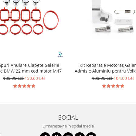
opuri Anulare Clapete Galerie
Kit Reparatie Motoras Galer
ie BMW 22 mm cod motor M47
Admisie Aluminiu pentru Vol
Skoda Seat Audi P2015
180,00 Lei
150,00 Lei
130,00 Lei
104,00 Lei
SOCIAL
Urmareste-ne in social media