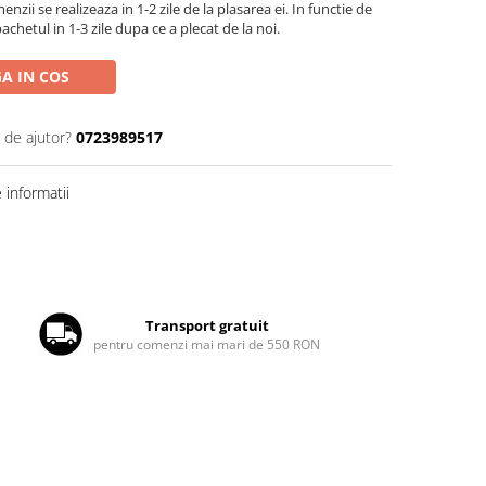
zii se realizeaza in 1-2 zile de la plasarea ei. In functie de
chetul in 1-3 zile dupa ce a plecat de la noi.
A IN COS
 de ajutor?
0723989517
informatii
Transport gratuit
pentru comenzi mai mari de 550 RON