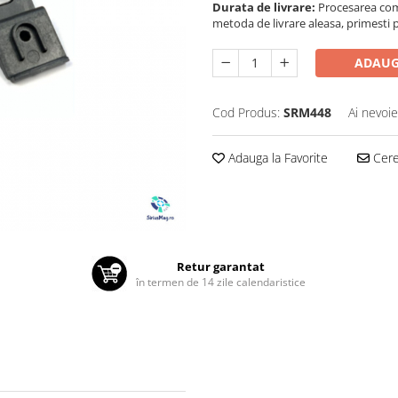
Durata de livrare:
Procesarea comen
metoda de livrare aleasa, primesti pa
ADAUG
Cod Produs:
SRM448
Ai nevoie
Adauga la Favorite
Cere 
Retur garantat
în termen de 14 zile calendaristice