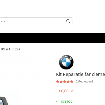
ru BMW E92 E93
Kit Reparatie far clem
2 Review-uri
100,00 Lei
IN STOC