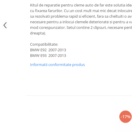
Suzuki
Kitul de reparatie pentru cleme auto de far este solutia id
Dopuri anulare clapete admisie
cu fixarea farurilor. Cu un cost mult mai mic decat inlocuirea
Garnituri galerie admisie BMW
Toyota
sa rezolvati problema rapid si eficient, fara sa cheltuiti o a
Valve PCV
necesare pentru a inlocui clemele deteriorate si pentru a va 
Volkswagen
mod corespunzator. Setul contine 2 clipsuri, necesare pent
Kit reparatie faruri
Volvo
dreapta).
Adaptoare auxiliare
Compatibilitate:
Produse cu discount de pana la
BMW E92 2007-2013
95%
BMW E93 2007-2013
Eleron Portbagaj
Informatii conformitate produs
-17%