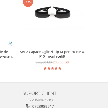
-33%
-22%
Set 2 Capace Oglinzi Tip M pentru BMW
ie de
Kit Comp
F10 - nonfacelift
kswagen
Actuator M
300,00 Lei
200,00 Lei
2
SUPORT CLIENTI
L - V: 09:00 - 17:00
0723989517