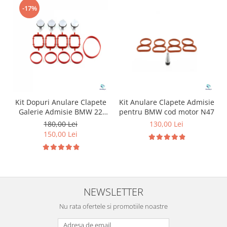
-17%
Kit Dopuri Anulare Clapete
Kit Anulare Clapete Admisie
Galerie Admisie BMW 22
pentru BMW cod motor N47
mm cod motor M47
180,00 Lei
130,00 Lei
150,00 Lei
NEWSLETTER
Nu rata ofertele si promotiile noastre