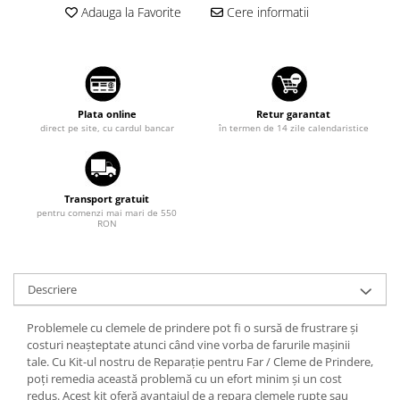
Tuning auto
Adauga la Favorite
Cere informatii
Suzuki
Kituri reparatie
Toyota
Diverse
Volkswagen
Dopuri anulare clapete admisie
Volvo
Garnituri galerie admisie BMW
Plata online
Retur garantat
direct pe site, cu cardul bancar
în termen de 14 zile calendaristice
Valve PCV
Kit reparatie faruri
Adaptoare auxiliare
Transport gratuit
Produse cu discount de pana la
pentru comenzi mai mari de 550
RON
95%
Eleron Portbagaj
Descriere
Problemele cu clemele de prindere pot fi o sursă de frustrare și
costuri neașteptate atunci când vine vorba de farurile mașinii
tale. Cu Kit-ul nostru de Reparație pentru Far / Cleme de Prindere,
poți remedia această problemă cu un efort minim și un cost
redus. Acest kit oferă avantajul de a repara clemele rupte sau