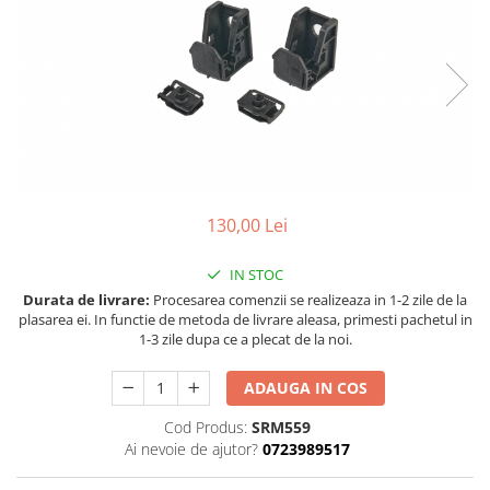
Land Rover
Piese interior
Mazda
Butoane
Mercedes-Benz
Display-uri
Mini Cooper
Manson schimbator viteze
Mitshubishi
Alte accesorii
Nissan
Ornamente
Opel
Antene
130,00 Lei
Piese exterior
Peugeot
Accesorii
Porsche
IN STOC
Senzori parcare dedicati
Durata de livrare:
Procesarea comenzii se realizeaza in 1-2 zile de la
Renault
plasarea ei. In functie de metoda de livrare aleasa, primesti pachetul in
Grile aerisire
1-3 zile dupa ce a plecat de la noi.
Saab
Camere video auto
Seat
Capace oglinzi
ADAUGA IN COS
Skoda
Jump Starter Auto
Cod Produs:
SRM559
Sticle far
Smart
Ai nevoie de ajutor?
0723989517
Diverse
Subaru