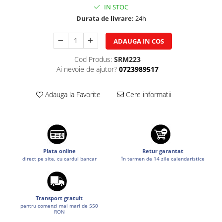
Tuning auto
IN STOC
Suzuki
Durata de livrare:
24h
Kituri reparatie
Toyota
Diverse
Volkswagen
ADAUGA IN COS
Dopuri anulare clapete admisie
Volvo
Cod Produs:
SRM223
Garnituri galerie admisie BMW
Ai nevoie de ajutor?
0723989517
Valve PCV
Kit reparatie faruri
Adauga la Favorite
Cere informatii
Adaptoare auxiliare
Produse cu discount de pana la
95%
Eleron Portbagaj
Plata online
Retur garantat
direct pe site, cu cardul bancar
în termen de 14 zile calendaristice
Transport gratuit
pentru comenzi mai mari de 550
RON