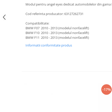
Suzuki
Modul pentru angel eyes dedicat automobilelor din gam
Dopuri anulare clapete admisie
Garnituri galerie admisie BMW
Toyota
Cod referinta producator: 63127262731
Valve PCV
Volkswagen
Compatibilitate:
Kit reparatie faruri
Volvo
BMW F07 2010 - 2013 (modelul nonfacelift)
Adaptoare auxiliare
BMW F10 2010 - 2013 (modelul nonfacelift)
BMW F11 2010 - 2013 (modelul nonfacelift)
Produse cu discount de pana la
95%
Informatii conformitate produs
Eleron Portbagaj
-17%