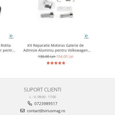
 Rotita
Kit Reparatie Motoras Galerie de
Dop anu
er pentru
Admisie Aluminiu pentru Volkswagen
N
Skoda Seat Audi P2015
130,00 Lei
104,00 Lei
SUPORT CLIENTI
L - V: 09:00 - 17:00
0723989517
contact@siriusmag.ro