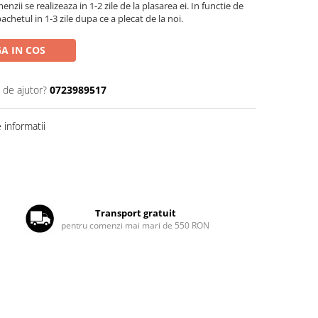
zii se realizeaza in 1-2 zile de la plasarea ei. In functie de
chetul in 1-3 zile dupa ce a plecat de la noi.
A IN COS
 de ajutor?
0723989517
informatii
Transport gratuit
pentru comenzi mai mari de 550 RON