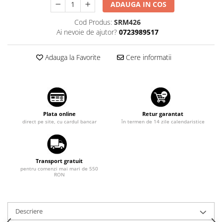
ADAUGA IN COS
Suzuki
Dopuri anulare clapete admisie
Cod Produs:
SRM426
Garnituri galerie admisie BMW
Toyota
Ai nevoie de ajutor?
0723989517
Valve PCV
Volkswagen
Kit reparatie faruri
Volvo
Adauga la Favorite
Cere informatii
Adaptoare auxiliare
Produse cu discount de pana la
95%
Eleron Portbagaj
Plata online
Retur garantat
direct pe site, cu cardul bancar
în termen de 14 zile calendaristice
Transport gratuit
pentru comenzi mai mari de 550
RON
Descriere