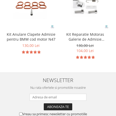
Kit Anulare Clapete Admisie
Kit Reparatie Motoras
pentru BMW cod motor N47
Galerie de Admisie
Aluminiu pentru
130,00 Lei
130,00 Lei
Volkswagen Skoda Seat
104,00 Lei
Audi P2015
NEWSLETTER
Nu rata ofertele si promotiile noastre
Vreau sa primesc newsletter cu promotiile