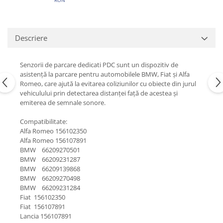
Descriere
Senzorii de parcare dedicati PDC sunt un dispozitiv de
asistență la parcare pentru automobilele BMW, Fiat și Alfa
Romeo, care ajută la evitarea coliziunilor cu obiecte din jurul
vehiculului prin detectarea distanței față de acestea și
emiterea de semnale sonore.
Compatibilitate:
Alfa Romeo 156102350
Alfa Romeo 156107891
BMW 66209270501
BMW 66209231287
BMW 66209139868
BMW 66209270498
BMW 66209231284
Fiat 156102350
Fiat 156107891
Lancia 156107891