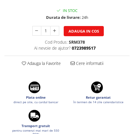
Suzuki
Dopuri anulare clapete admisie
IN STOC
Garnituri galerie admisie BMW
Toyota
Durata de livrare:
24h
Valve PCV
Volkswagen
Kit reparatie faruri
ADAUGA IN COS
Volvo
Adaptoare auxiliare
Cod Produs:
SRM378
Produse cu discount de pana la
Ai nevoie de ajutor?
0723989517
95%
Eleron Portbagaj
Adauga la Favorite
Cere informatii
Plata online
Retur garantat
direct pe site, cu cardul bancar
în termen de 14 zile calendaristice
Transport gratuit
pentru comenzi mai mari de 550
RON