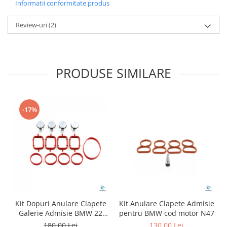
Informatii conformitate produs
Review-uri
(2)
PRODUSE SIMILARE
-17%
Kit Dopuri Anulare Clapete
Kit Anulare Clapete Admisie
Galerie Admisie BMW 22
pentru BMW cod motor N47
mm cod motor M47
180,00 Lei
130,00 Lei