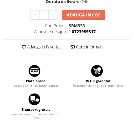
Diverse
Durata de livrare:
24h
Suzuki
Tuning auto
Toyota
ADAUGA IN COS
Kituri reparatie
Volkswagen
Cod Produs:
SRM333
Diverse
Ai nevoie de ajutor?
0723989517
Volvo
Dopuri anulare clapete admisie
Garnituri galerie admisie BMW
Adauga la Favorite
Cere informatii
Valve PCV
Kit reparatie faruri
Adaptoare auxiliare
Produse cu discount de pana la
Plata online
Retur garantat
95%
direct pe site, cu cardul bancar
în termen de 14 zile calendaristice
Eleron Portbagaj
Transport gratuit
pentru comenzi mai mari de 550
RON