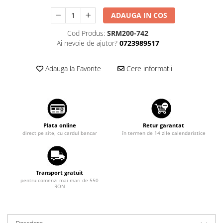
Suzuki
Dopuri anulare clapete admisie
ADAUGA IN COS
Garnituri galerie admisie BMW
Toyota
Cod Produs:
SRM200-742
Valve PCV
Volkswagen
Ai nevoie de ajutor?
0723989517
Kit reparatie faruri
Volvo
Adaptoare auxiliare
Adauga la Favorite
Cere informatii
Produse cu discount de pana la
95%
Eleron Portbagaj
Plata online
Retur garantat
direct pe site, cu cardul bancar
în termen de 14 zile calendaristice
Transport gratuit
pentru comenzi mai mari de 550
RON
Descriere