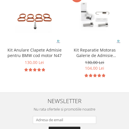
Kit Anulare Clapete Admisie
Kit Reparatie Motoras
pentru BMW cod motor N47
Galerie de Admisie
Aluminiu pentru
130,00 Lei
130,00 Lei
Volkswagen Skoda Seat
104,00 Lei
Audi P2015
NEWSLETTER
Nu rata ofertele si promotiile noastre