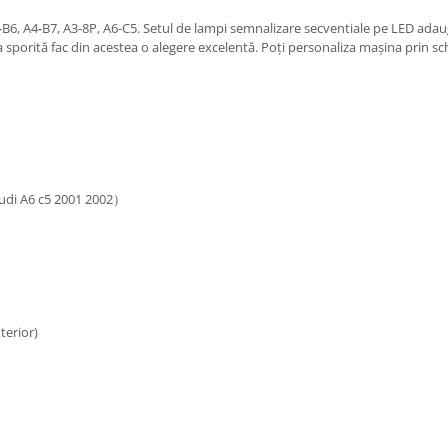
6, A4-B7, A3-8P, A6-C5. Setul de lampi semnalizare secventiale pe LED adaug
 sporită fac din acestea o alegere excelentă. Poți personaliza mașina prin sch
udi A6 c5 2001 2002）
terior)