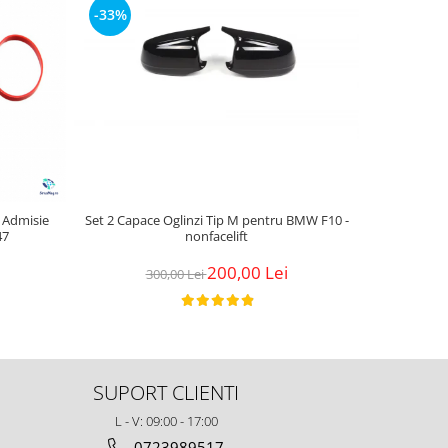
-33%
-22%
e Admisie
Set 2 Capace Oglinzi Tip M pentru BMW F10 -
Kit Complet
47
nonfacelift
Motoras
200,00 Lei
300,00 Lei
2
SUPORT CLIENTI
L - V: 09:00 - 17:00
0723989517