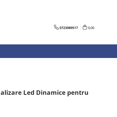
0723989517
0,00
alizare Led Dinamice pentru