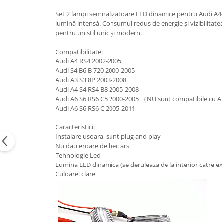
Suzuki
Dopuri anulare clapete admisie
Set 2 lampi semnalizatoare LED dinamice pentru Audi A4-B
Garnituri galerie admisie BMW
lumină intensă. Consumul redus de energie și vizibilitatea
Toyota
pentru un stil unic și modern.
Valve PCV
Volkswagen
Kit reparatie faruri
Compatibilitate:
Volvo
Audi A4 RS4 2002-2005
Adaptoare auxiliare
Audi S4 B6 B 720 2000-2005
Produse cu discount de pana la
Audi A3 S3 8P 2003-2008
95%
Audi A4 S4 RS4 B8 2005-2008
Audi A6 S6 RS6 C5 2000-2005 （NU sunt compatibile cu A
Eleron Portbagaj
Audi A6 S6 RS6 C 2005-2011
Caracteristici:
Instalare usoara, sunt plug and play
Nu dau eroare de bec ars
Tehnologie Led
Lumina LED dinamica (se deruleaza de la interior catre ex
Culoare: clare