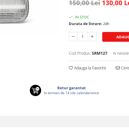
150,00 Lei
130,00 L
IN STOC
Durata de livrare:
24h
ADAUG
Cod Produs:
SRM127
Ai nevoie
Adauga la Favorite
Cere 
Retur garantat
în termen de 14 zile calendaristice