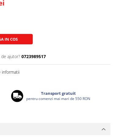
ei
A IN COS
 de ajutor?
0723989517
informatii
Transport gratuit
pentru comenzi mai mari de 550 RON