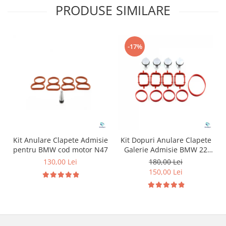
PRODUSE SIMILARE
-17%
Kit Anulare Clapete Admisie
Kit Dopuri Anulare Clapete
pentru BMW cod motor N47
Galerie Admisie BMW 22
mm cod motor M47
130,00 Lei
180,00 Lei
150,00 Lei