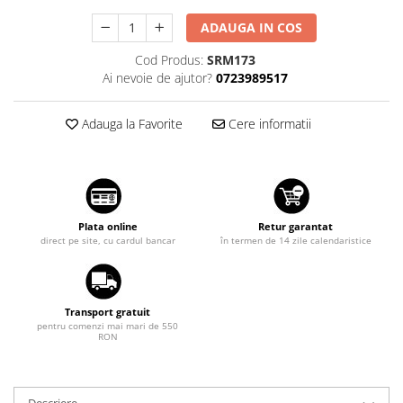
Suzuki
Diverse
ADAUGA IN COS
Dopuri anulare clapete admisie
Toyota
Cod Produs:
SRM173
Garnituri galerie admisie BMW
Volkswagen
Ai nevoie de ajutor?
0723989517
Valve PCV
Volvo
Kit reparatie faruri
Adauga la Favorite
Cere informatii
Adaptoare auxiliare
Produse cu discount de pana la
95%
Eleron Portbagaj
Plata online
Retur garantat
direct pe site, cu cardul bancar
în termen de 14 zile calendaristice
Transport gratuit
pentru comenzi mai mari de 550
RON
Descriere