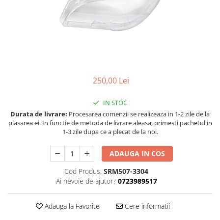
Land Rover
Butoane
Mazda
Display-uri
Manson schimbator viteze
Mercedes-Benz
Alte accesorii
Mini Cooper
Ornamente
Mitshubishi
Antene
Nissan
Piese exterior
250,00 Lei
Opel
Accesorii
IN STOC
Peugeot
Senzori parcare dedicati
Durata de livrare:
Procesarea comenzii se realizeaza in 1-2 zile de la
Grile aerisire
Porsche
plasarea ei. In functie de metoda de livrare aleasa, primesti pachetul in
1-3 zile dupa ce a plecat de la noi.
Camere mers inapoi
Renault
Capace oglinzi
Saab
ADAUGA IN COS
Sticle far
Seat
Cod Produs:
SRM507-3304
Diverse
Ai nevoie de ajutor?
0723989517
Skoda
Tuning auto
Smart
Kituri reparatie
Adauga la Favorite
Cere informatii
Subaru
Diverse