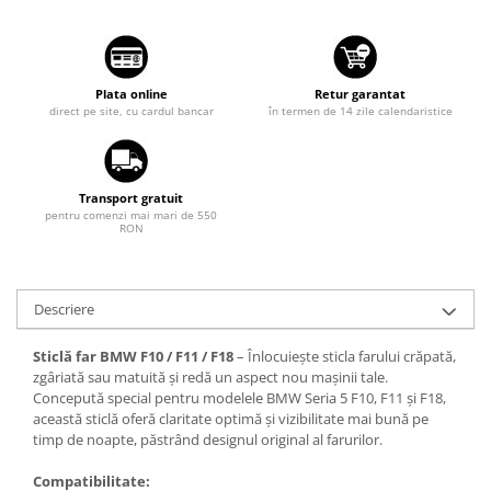
Suzuki
Dopuri anulare clapete admisie
Garnituri galerie admisie BMW
Toyota
Valve PCV
Volkswagen
Plata online
Retur garantat
Kit reparatie faruri
direct pe site, cu cardul bancar
în termen de 14 zile calendaristice
Volvo
Adaptoare auxiliare
Produse cu discount de pana la
95%
Transport gratuit
pentru comenzi mai mari de 550
Eleron Portbagaj
RON
Descriere
Sticlă far BMW F10 / F11 / F18
– Înlocuiește sticla farului crăpată,
zgâriată sau matuită și redă un aspect nou mașinii tale.
Concepută special pentru modelele BMW Seria 5 F10, F11 și F18,
această sticlă oferă claritate optimă și vizibilitate mai bună pe
timp de noapte, păstrând designul original al farurilor.
Compatibilitate: