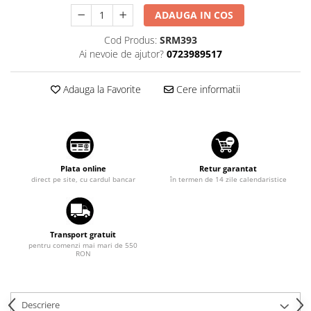
Suzuki
Dopuri anulare clapete admisie
ADAUGA IN COS
Garnituri galerie admisie BMW
Toyota
Cod Produs:
SRM393
Valve PCV
Ai nevoie de ajutor?
0723989517
Volkswagen
Kit reparatie faruri
Volvo
Adaptoare auxiliare
Adauga la Favorite
Cere informatii
Produse cu discount de pana la
95%
Eleron Portbagaj
Plata online
Retur garantat
direct pe site, cu cardul bancar
în termen de 14 zile calendaristice
Transport gratuit
pentru comenzi mai mari de 550
RON
Descriere