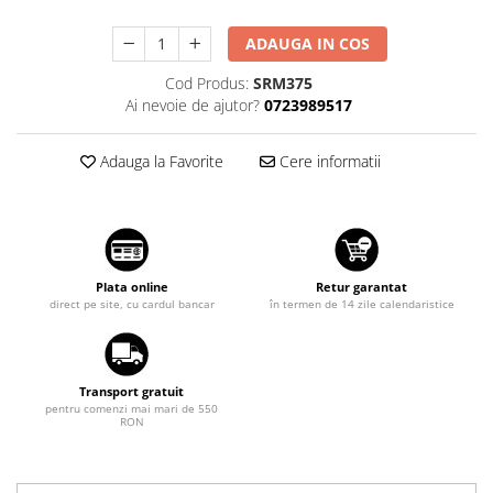
Suzuki
Dopuri anulare clapete admisie
ADAUGA IN COS
Garnituri galerie admisie BMW
Toyota
Valve PCV
Cod Produs:
SRM375
Volkswagen
Ai nevoie de ajutor?
0723989517
Kit reparatie faruri
Volvo
Adaptoare auxiliare
Adauga la Favorite
Cere informatii
Produse cu discount de pana la
95%
Eleron Portbagaj
Plata online
Retur garantat
direct pe site, cu cardul bancar
în termen de 14 zile calendaristice
Transport gratuit
pentru comenzi mai mari de 550
RON