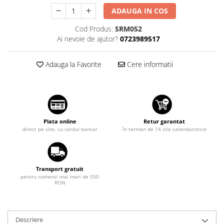
Suzuki
Dopuri anulare clapete admisie
ADAUGA IN COS
Garnituri galerie admisie BMW
Toyota
Cod Produs:
SRM052
Valve PCV
Ai nevoie de ajutor?
0723989517
Volkswagen
Kit reparatie faruri
Volvo
Adaptoare auxiliare
Adauga la Favorite
Cere informatii
Produse cu discount de pana la
95%
Eleron Portbagaj
Plata online
Retur garantat
direct pe site, cu cardul bancar
în termen de 14 zile calendaristice
Transport gratuit
pentru comenzi mai mari de 550
RON
Descriere