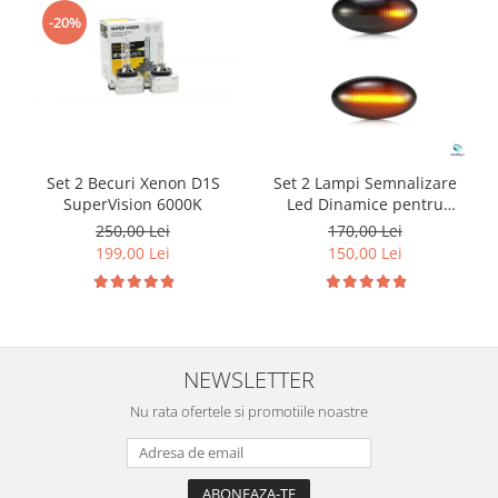
-20%
Set 2 Becuri Xenon D1S
Set 2 Lampi Semnalizare
SuperVision 6000K
Led Dinamice pentru
Peugeot&Citroen
250,00 Lei
170,00 Lei
199,00 Lei
150,00 Lei
NEWSLETTER
Nu rata ofertele si promotiile noastre