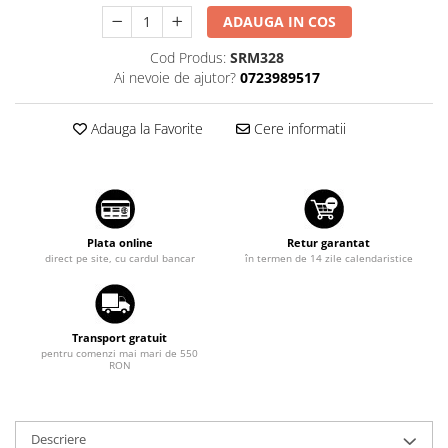
Diverse
Suzuki
ADAUGA IN COS
Tuning auto
Toyota
Cod Produs:
SRM328
Kituri reparatie
Ai nevoie de ajutor?
0723989517
Volkswagen
Diverse
Volvo
Dopuri anulare clapete admisie
Adauga la Favorite
Cere informatii
Garnituri galerie admisie BMW
Valve PCV
Kit reparatie faruri
Adaptoare auxiliare
Plata online
Retur garantat
Produse cu discount de pana la
direct pe site, cu cardul bancar
în termen de 14 zile calendaristice
95%
Eleron Portbagaj
Transport gratuit
pentru comenzi mai mari de 550
RON
Descriere