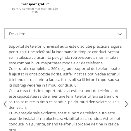
Transport gratuit
pentru comenzi mai mari de 550
RON
Descriere
Suportul de telefon universal auto este o solutie practica si sigura
pentru a-ti tine telefonul la indemana in timp ce conduci. Acesta
se instaleaza cu usurinta pe oglinda retrovizoare a masinii tale si
este compatibil cu majoritatea modelelor de telefoane.
Cu o rotatie completa la 360 de grade, suportul de telefon poate
fi ajustat in orice pozitie dorita, astfel incat sa poti vedea ecranul
telefonului cu usurinta fara sa fii nevoit sa iti intorci capul sau sa
iti distrugi vederea in timpul condusului.
O alta caracteristica importanta a acestui suport de telefon auto
este capacitatea sa de a mentine ferm telefonul fara sa tremure
sau sa se miste in timp ce conduci pe drumuri denivelate sau cu
denivelari.
Cu avantajele sale evidente, acest suport de telefon auto este
usor de instalat si nu blocheaza vizibilitatea la condus. Astfel, poti
conduce in siguranta, tinand telefonul aproape de tine in caz de
nevoie.