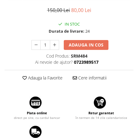
Suzuki
Dopuri anulare clapete admisie
150,00 Lei
80,00 Lei
Garnituri galerie admisie BMW
Toyota
Valve PCV
IN STOC
Volkswagen
Kit reparatie faruri
Durata de livrare:
24
Volvo
Adaptoare auxiliare
ADAUGA IN COS
Produse cu discount de pana la
95%
Cod Produs:
SRM484
Ai nevoie de ajutor?
0723989517
Eleron Portbagaj
Adauga la Favorite
Cere informatii
Plata online
Retur garantat
direct pe site, cu cardul bancar
în termen de 14 zile calendaristice