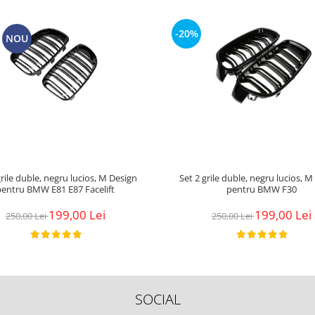
-20%
NOU
grile duble, negru lucios, M Design
Set 2 grile duble, negru lucios, 
pentru BMW E81 E87 Facelift
pentru BMW F30
199,00 Lei
199,00 Lei
250,00 Lei
250,00 Lei
SOCIAL