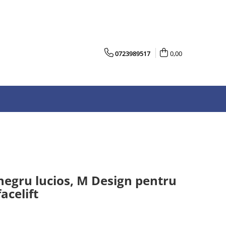
0723989517
0,00
, negru lucios, M Design pentru
celift