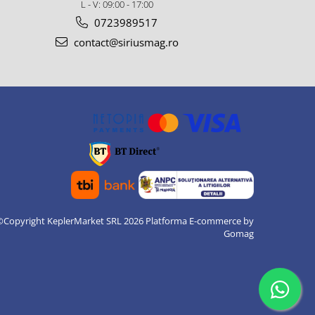
L - V: 09:00 - 17:00
0723989517
contact@siriusmag.ro
©Copyright KeplerMarket SRL 2026
Platforma E-commerce by
Gomag