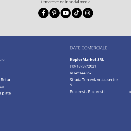
Urmareste-ne in social media
DATE COMERCIALE
ale
KeplerMarket SRL
J40/18737/2021
RO45144367
e Retur
Strada Turceni, nr 44, sector
5
par
Bucuresti, Bucuresti
 plata