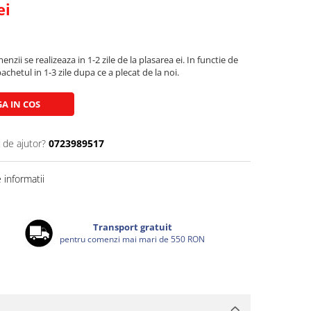
ei
zii se realizeaza in 1-2 zile de la plasarea ei. In functie de
chetul in 1-3 zile dupa ce a plecat de la noi.
A IN COS
 de ajutor?
0723989517
informatii
Transport gratuit
pentru comenzi mai mari de 550 RON