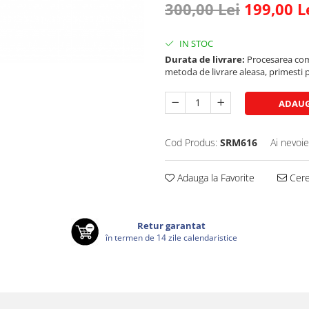
300,00 Lei
199,00 L
IN STOC
Durata de livrare:
Procesarea comen
metoda de livrare aleasa, primesti pa
ADAUG
Cod Produs:
SRM616
Ai nevoie
Adauga la Favorite
Cere 
Retur garantat
în termen de 14 zile calendaristice