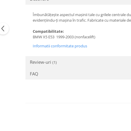
Suzuki
Dopuri anulare clapete admisie
Garnituri galerie admisie BMW
Toyota
Îmbunătățește aspectul mașinii tale cu grilele centrale 
evidențiindu-ți mașina în trafic. Fabricate cu materiale de c
Valve PCV
Volkswagen
Kit reparatie faruri
Compatibilitate:
Volvo
Adaptoare auxiliare
BMW X5 E53 1999-2003 (nonfacelift)
Produse cu discount de pana la
Informatii conformitate produs
95%
Eleron Portbagaj
Review-uri
(1)
FAQ