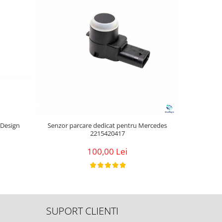
-29%
M Design
Senzor parcare dedicat pentru Mercedes
Set Prind
2215420417
100,00 Lei
SUPORT CLIENTI