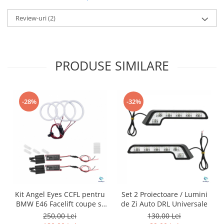
Review-uri
(2)
PRODUSE SIMILARE
-28%
-32%
Kit Angel Eyes CCFL pentru
Set 2 Proiectoare / Lumini
BMW E46 Facelift coupe si
de Zi Auto DRL Universale
cabrio
250,00 Lei
130,00 Lei