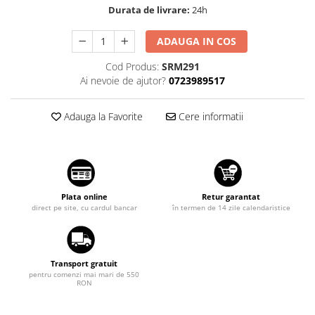
Durata de livrare:
24h
Suzuki
Dopuri anulare clapete admisie
Garnituri galerie admisie BMW
Toyota
ADAUGA IN COS
Valve PCV
Volkswagen
Cod Produs:
SRM291
Kit reparatie faruri
Volvo
Ai nevoie de ajutor?
0723989517
Adaptoare auxiliare
Produse cu discount de pana la
Adauga la Favorite
Cere informatii
95%
Eleron Portbagaj
Plata online
Retur garantat
direct pe site, cu cardul bancar
în termen de 14 zile calendaristice
Transport gratuit
pentru comenzi mai mari de 550
RON