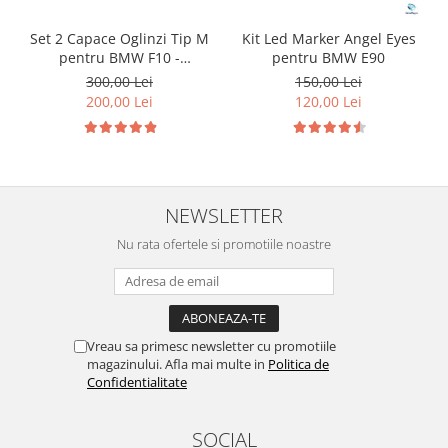
Set 2 Capace Oglinzi Tip M
Kit Led Marker Angel Eyes
pentru BMW F10 -
pentru BMW E90
nonfacelift
300,00 Lei
150,00 Lei
200,00 Lei
120,00 Lei
NEWSLETTER
Nu rata ofertele si promotiile noastre
Vreau sa primesc newsletter cu promotiile
magazinului. Afla mai multe in
Politica de
Confidentialitate
SOCIAL